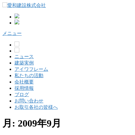
コ
ン
テ
ン
ツ
メニュー
へ
ス
キ
ッ
ニュース
プ
建築実例
アイワフレーム
私たちの活動
会社概要
採用情報
ブログ
お問い合わせ
お取引各社の皆様へ
月:
2009年9月