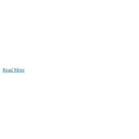
ャンネル
設のことを皆様にもっと楽しく知ってもらいたい。
ワクワクをお届けする為に、公式
YouTube
による動画
はじめました。
Read More
Inqury
お問い合わせ
こと、アイワフレームのこと、愛和建設のこと、