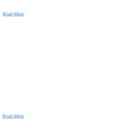
Read More
せ
026年03月03日
厚生労働大臣より「ユースエール認
」を受けました
25年12月23日
【お知らせ】年末年始の休業について
025年11月11日
ふれあいの道路愛護事業 清掃活動を実
しました！
Read More