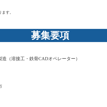
。
ります。
募集要項
製造（溶接工・鉄骨CADオペレーター）
市