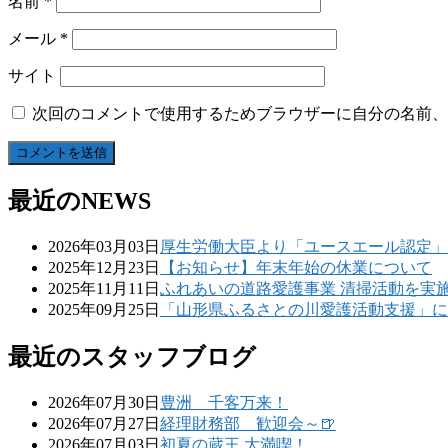
名前
*
メール
*
サイト
次回のコメントで使用するためブラウザーに自分の名前、
最近のNEWS
2026年03月03日
厚生労働大臣より「ユースエール認定」
2025年12月23日
【お知らせ】年末年始の休業について
2025年11月11日
ふれあいの道路愛護事業 清掃活動を実
2025年09月25日
「山形県ふるさとの川愛護活動支援」に
最近のスタッフブログ
2026年07月30日
豊洲 千客万来！
2026年07月27日
経理財務部 歓迎会～🍺
2026年07月03日
初夏の蔵王 大満喫！