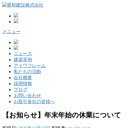
コ
ン
テ
ン
ツ
メニュー
へ
ス
キ
ッ
ニュース
プ
建築実例
アイワフレーム
私たちの活動
会社概要
採用情報
ブログ
お問い合わせ
お取引各社の皆様へ
【お知らせ】年末年始の休業について