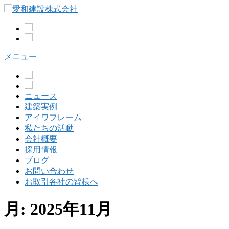
コ
ン
テ
ン
ツ
メニュー
へ
ス
キ
ッ
ニュース
プ
建築実例
アイワフレーム
私たちの活動
会社概要
採用情報
ブログ
お問い合わせ
お取引各社の皆様へ
月:
2025年11月