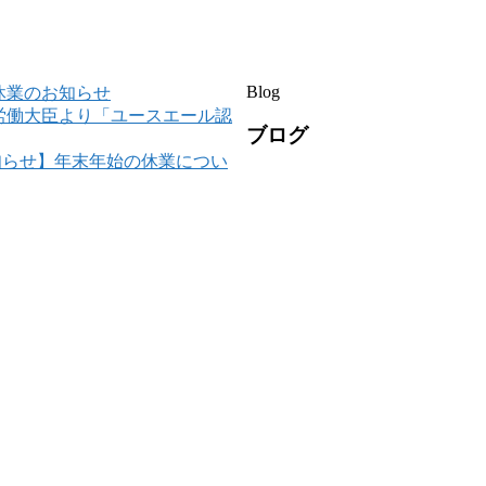
Blog
休業のお知らせ
労働大臣より「ユースエール認
ブログ
知らせ】年末年始の休業につい
Inqury
く知ってもらいたい。
建築の
公式
YouTube
による動
何でも
お問い合わせ