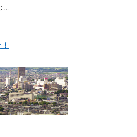
 …
た！
Recruitment
術と、旧カネフジハウ
びついた新しい建設会
採用情報
Blog
知らせ
より「ユースエール認
ブログ