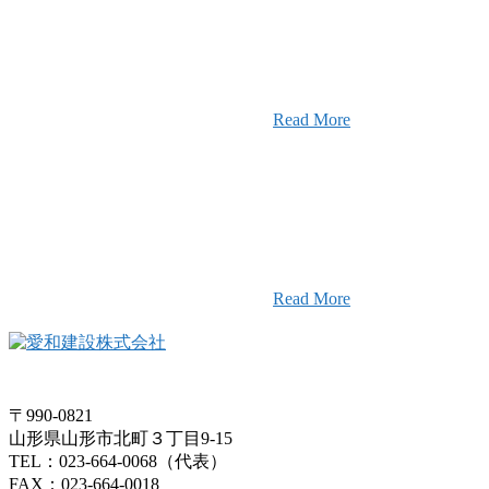
定」を受けました
2025年12月23日
【お知らせ】年
て
Read More
愛和建設のことを皆様にもっと楽し
そんなワクワクをお届けする為に、
ャンネル
画配信をはじめました。
Read More
〒990-0821
山形県山形市北町３丁目9-15
TEL：023-664-0068（代表）
FAX：023-664-0018