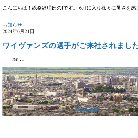
こんにちは！総務経理部のIです。 6月に入り徐々に暑さを感じ
お知らせ
2024年6月21日
ワイヴァンズの選手がご来社されまし
&n …
w
旧東南建設の歴史ある実績・建設技
スの小回りの利くフットワークが結
要
社です。
Read More
2026年08月07日
夏季休業のお
2026年03月03日
厚生労働大臣
せ