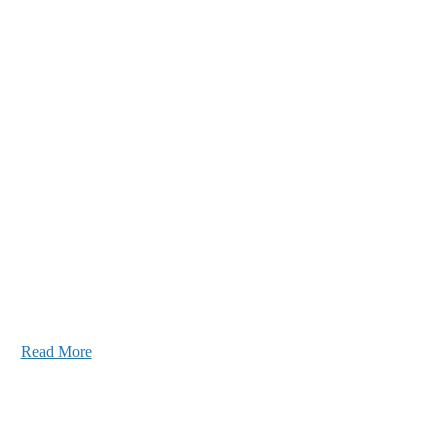
あなたの実力を発揮してみませんか？幅広い人材
ています。特に建設業の営業経験者、技術者の方
します。
Read More
2026年07月30日
豊洲 千客万来！
2026年07月27日
経理財務部 歓迎会～🍺