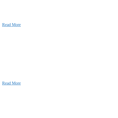
2026年07月03日
初夏の蔵王 大満喫！
Read More
ャンネル
設のことを皆様にもっと楽しく知ってもらいたい。
ワクワクをお届けする為に、公式
YouTube
による動画
はじめました。
Read More
Inqury
お問い合わせ