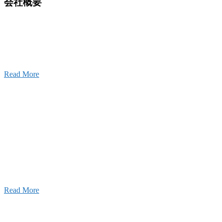
会社概要
建設の歴史ある実績・建設技術と、旧カネフジハウス
りの利くフットワークが結びついた新しい建設会社で
Read More
Recruitment
採用情報
あなたの実力を発揮してみませんか？幅広い人材を
います。特に建設業の営業経験者、技術者の方を歓
す。
Read More