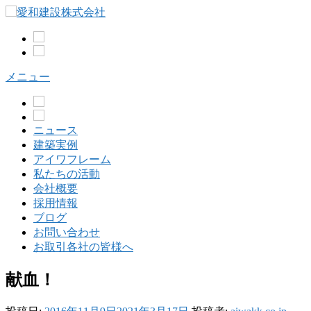
コ
ン
テ
ン
ツ
メニュー
へ
ス
キ
ッ
ニュース
プ
建築実例
アイワフレーム
私たちの活動
会社概要
採用情報
ブログ
お問い合わせ
お取引各社の皆様へ
献血！