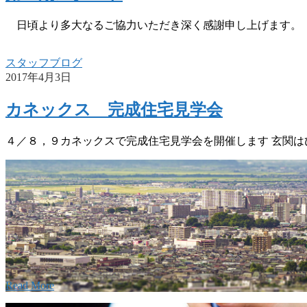
日頃より多大なるご協力いただき深く感謝申し上げます。
スタッフブログ
2017年4月3日
カネックス 完成住宅見学会
４／８，９カネックスで完成住宅見学会を開催します 玄関は
w
要
建設の歴史ある実績・建設技術と、旧カネフジハウ
回りの利くフットワークが結びついた新しい建設会
。
Read More