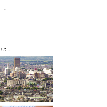
 …
ひと …