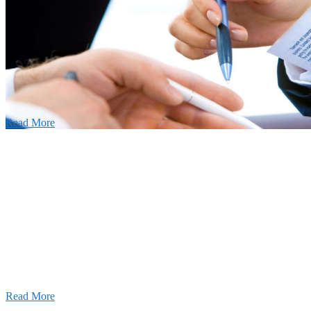
Recruitment
採用情報
あなたの実力を発揮してみませんか？幅広い人材を
ています。特に建設業の営業経験者、技術者の方を
します。
Read More
せ
026年08月07日
夏季休業のお知らせ
026年03月03日
厚生労働大臣より「ユースエール認
」を受けました
25年12月23日
【お知らせ】年末年始の休業につい
Read More