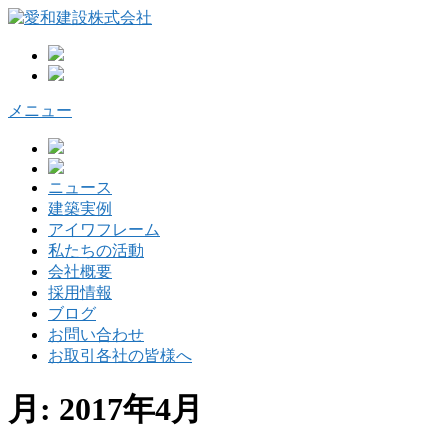
コ
ン
テ
ン
ツ
メニュー
へ
ス
キ
ッ
ニュース
プ
建築実例
アイワフレーム
私たちの活動
会社概要
採用情報
ブログ
お問い合わせ
お取引各社の皆様へ
月:
2017年4月