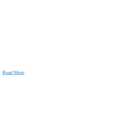
ャンネル
設のことを皆様にもっと楽しく知ってもらいたい。
ワクワクをお届けする為に、公式
YouTube
による動画
はじめました。
Read More
Inqury
お問い合わせ
こと、アイワフレームのこと、愛和建設のこと、