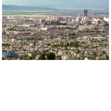
要
建設の歴史ある実績・建設技術と、旧カネフジハウス
りの利くフットワークが結びついた新しい建設会社で
Read More
Recruitment
採用情報
あなたの実力を発揮してみませんか？幅広い人材を
います。特に建設業の営業経験者、技術者の方を歓