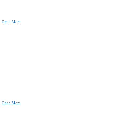
す。
Read More
せ
026年08月07日
夏季休業のお知らせ
026年03月03日
厚生労働大臣より「ユースエール認
」を受けました
25年12月23日
【お知らせ】年末年始の休業について
Read More