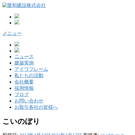
コ
ン
テ
ン
ツ
メニュー
へ
ス
キ
ッ
ニュース
プ
建築実例
アイワフレーム
私たちの活動
会社概要
採用情報
ブログ
お問い合わせ
お取引各社の皆様へ
こいのぼり