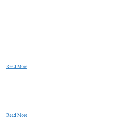
あなたの実力を発揮してみませんか？幅広い人材
ています。特に建設業の営業経験者、技術者の方
します。
Read More
2026年07月30日
豊洲 千客万来！
2026年07月27日
経理財務部 歓迎会～🍺
2026年07月03日
初夏の蔵王 大満喫！
Read More