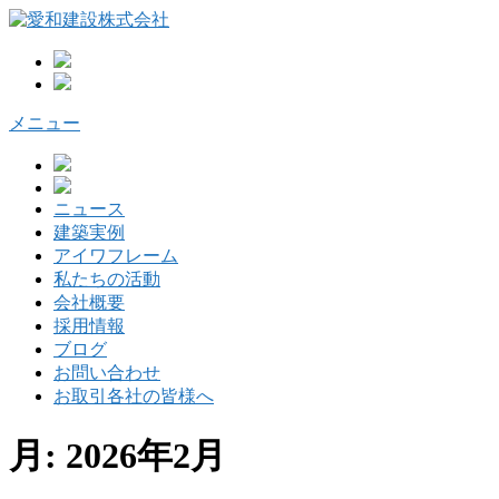
コ
ン
テ
ン
ツ
メニュー
へ
ス
キ
ッ
ニュース
プ
建築実例
アイワフレーム
私たちの活動
会社概要
採用情報
ブログ
お問い合わせ
お取引各社の皆様へ
月:
2026年2月