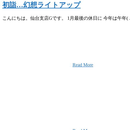
初詣…幻想ライトアップ
こんにちは。仙台支店Gです。 1月最後の休日に 今年は午年( 
w
旧東南建設の歴史ある実績・建設技
スの小回りの利くフットワークが結
要
社です。
Read More
2026年03月03日
厚生労働大臣
定」を受けました
せ
2025年12月23日
【お知らせ】年
て
2025年11月11日
ふれあいの道路
実施しました！