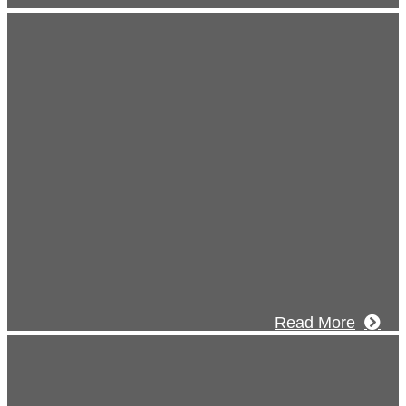
式チャンネル
建設のことを皆様にもっと楽しく知って
いたい。
なワクワクをお届けする為に、公式
Tube
による動画配信をはじめました。
Read More
Inqury