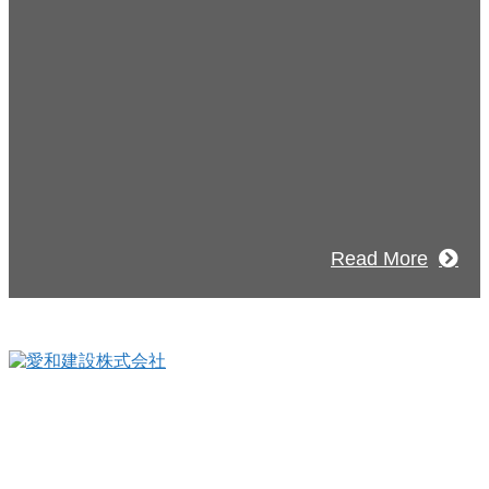
お問い合わせ
のこと、アイワフレームのこと、愛和建
こと、
もお気軽にお問い合わせください。
Read More
〒990-0821
山形県山形市北町３丁目9-15
TEL：023-664-0068（代表）
FAX：023-664-0018