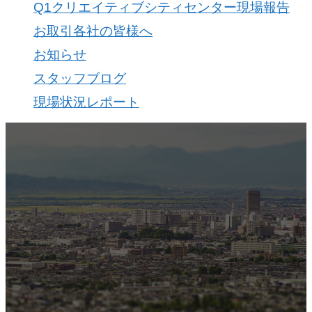
Q1クリエイティブシティセンター現場報告
お取引各社の皆様へ
お知らせ
スタッフブログ
現場状況レポート
view
社概要
南建設の歴史ある実績・建設技術と、旧
フジハウスの小回りの利くフットワーク
びついた新しい建設会社です。