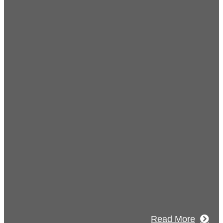
Blog
ブログ
2026年07月30日
豊洲 千客万来！
2026年07月27日
経理財務部 歓迎会～🍺
2026年07月03日
初夏の蔵王 大満喫！
Read More