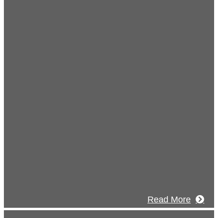
s
知らせ
2026年08月07日
夏季休業のお知らせ
2026年03月03日
厚生労働大臣より「ユースエール認定」を受けました
5年12月23日
お知らせ】年末年始の休業について
Read More