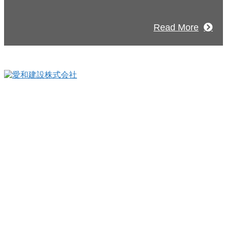
Read More
〒990-0821
山形県山形市北町３丁目9-15
TEL：023-664-0068（代表）
FAX：023-664-0018
フリーダイヤル：0120-023-622
プライバシーポリシー
ニュース
建築実例
アイワフレーム