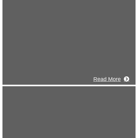
2026年07月30日
豊洲 千客万来！
2026年07月27日
経理財務部 歓迎会～🍺
2026年07月03日
初夏の蔵王 大満喫！
Read More
式チャンネル