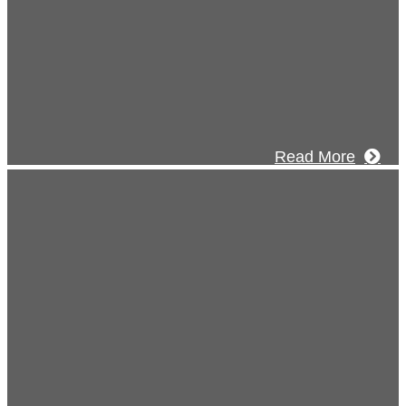
建設のことを皆様にもっと楽しく知って
いたい。
なワクワクをお届けする為に、公式
Tube
による動画配信をはじめました。
Read More
Inqury
お問い合わせ
のこと、アイワフレームのこと、愛和建
こと、
もお気軽にお問い合わせください。