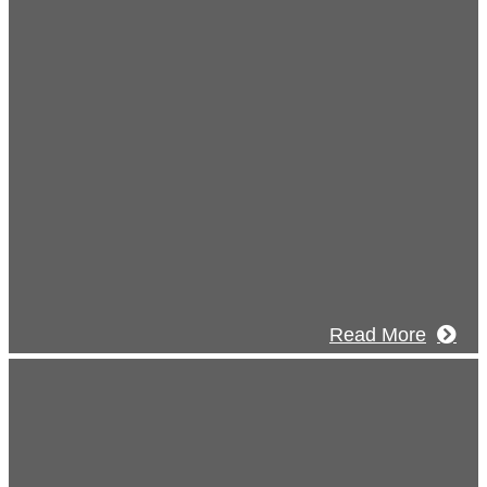
view
社概要
南建設の歴史ある実績・建設技術と、旧
フジハウスの小回りの利くフットワーク
びついた新しい建設会社です。
Read More
Recruitment