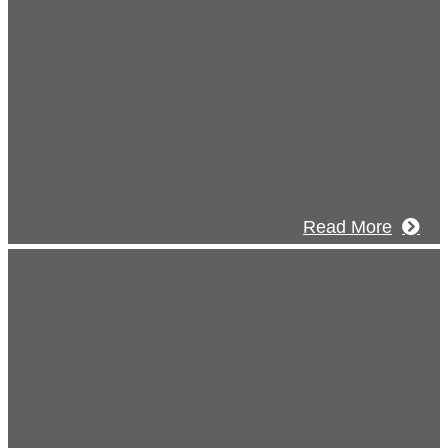
2026年03月03日
厚生労働大臣より「ユースエール認定」を受けました
5年12月23日
お知らせ】年末年始の休業について
Read More
Blog
ブログ