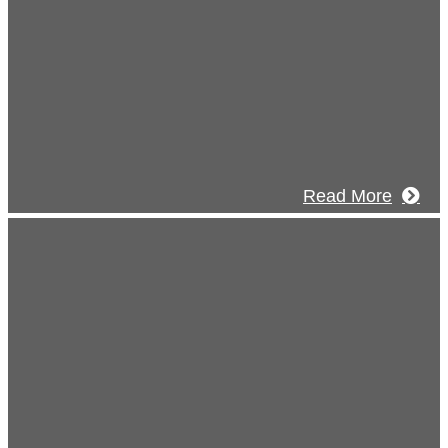
採用情報
あなたの実力を発揮してみませんか？幅
人材を募集しています。特に建設業の営
験者、技術者の方を歓迎をします。
Read More
s
知らせ
2026年08月07日
夏季休業のお知らせ