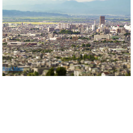
要
建設の歴史ある実績・建設技術と、旧カネフジハウス
りの利くフットワークが結びついた新しい建設会社で
Read More
Recruitment
採用情報
あなたの実力を発揮してみませんか？幅広い人材を