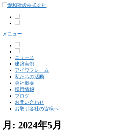
コ
ン
テ
ン
ツ
メニュー
へ
ス
キ
ッ
ニュース
プ
建築実例
アイワフレーム
私たちの活動
会社概要
採用情報
ブログ
お問い合わせ
お取引各社の皆様へ
月:
2024年5月