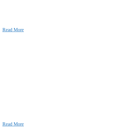
います。特に建設業の営業経験者、技術者の方を歓
す。
Read More
せ
026年08月07日
夏季休業のお知らせ
026年03月03日
厚生労働大臣より「ユースエール認
」を受けました
25年12月23日
【お知らせ】年末年始の休業について
Read More