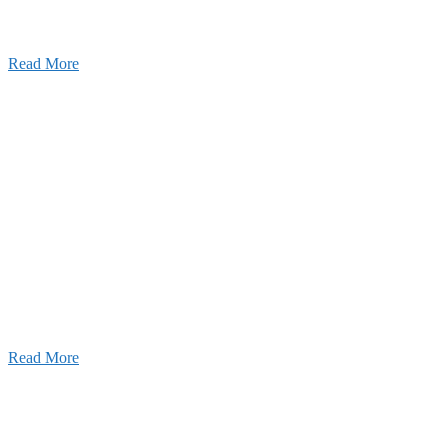
Read More
ャンネル
設のことを皆様にもっと楽しく知ってもらいたい。
ワクワクをお届けする為に、公式
YouTube
による動画
はじめました。
Read More
Inqury