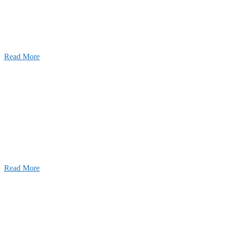
2026年07月30日
豊洲 千客万来！
2026年07月27日
経理財務部 歓迎会～🍺
2026年07月03日
初夏の蔵王 大満喫！
Read More
ャンネル
設のことを皆様にもっと楽しく知ってもらいたい。
ワクワクをお届けする為に、公式
YouTube
による動画
はじめました。
Read More
Inqury
お問い合わせ