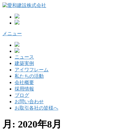
コ
ン
テ
ン
ツ
メニュー
へ
ス
キ
ッ
ニュース
プ
建築実例
アイワフレーム
私たちの活動
会社概要
採用情報
ブログ
お問い合わせ
お取引各社の皆様へ
月:
2020年8月