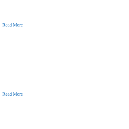
います。特に建設業の営業経験者、技術者の方を歓
す。
Read More
せ
026年08月07日
夏季休業のお知らせ
026年03月03日
厚生労働大臣より「ユースエール認
」を受けました
25年12月23日
【お知らせ】年末年始の休業について
Read More
Blog
ブログ