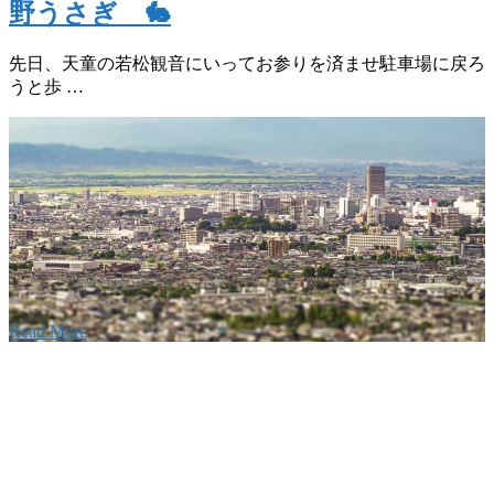
野うさぎ 🐇
先日、天童の若松観音にいってお参りを済ませ駐車場に戻ろ
うと歩 …
w
要
建設の歴史ある実績・建設技術と、旧カネフジハウス
りの利くフットワークが結びついた新しい建設会社で
Read More
Recruitment
採用情報
あなたの実力を発揮してみませんか？幅広い人材を