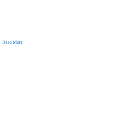
026年08月07日
夏季休業のお知らせ
026年03月03日
厚生労働大臣より「ユースエール認
」を受けました
25年12月23日
【お知らせ】年末年始の休業について
Read More
Blog
ブログ
2026年07月30日
豊洲 千客万来！
2026年07月27日
経理財務部 歓迎会～🍺