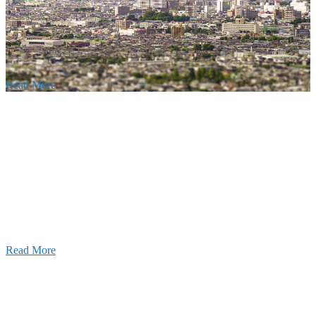
建設の歴史ある実績・建設技術と、旧カネフジハウス
りの利くフットワークが結びついた新しい建設会社で
Read More
Recruitment
採用情報
あなたの実力を発揮してみませんか？幅広い人材を
います。特に建設業の営業経験者、技術者の方を歓
す。
Read More
せ