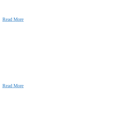
2026年07月03日
初夏の蔵王 大満喫！
Read More
ャンネル
設のことを皆様にもっと楽しく知ってもらいたい。
ワクワクをお届けする為に、公式
YouTube
による動画
はじめました。
Read More
Inqury
お問い合わせ
こと、アイワフレームのこと、愛和建設のこと、