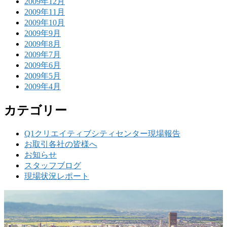
2009年12月
2009年11月
2009年10月
2009年9月
2009年8月
2009年7月
2009年6月
2009年5月
2009年4月
カテゴリー
Q1クリエイティブシティセンター現場報告
お取引各社の皆様へ
お知らせ
スタッフブログ
現場状況レポート
w
要