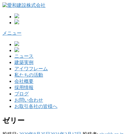
コ
ン
テ
ン
ツ
メニュー
へ
ス
キ
ッ
ニュース
プ
建築実例
アイワフレーム
私たちの活動
会社概要
採用情報
ブログ
お問い合わせ
お取引各社の皆様へ
ゼリー