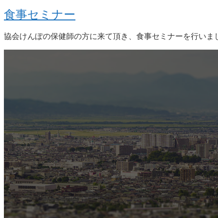
食事セミナー
協会けんぽの保健師の方に来て頂き、食事セミナーを行いまし
erview
会社概要
東南建設の歴史ある実績・建設技術
、旧カネフジハウスの小回りの利くフ
トワークが結びついた新しい建設会社
す。