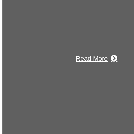
25年12月23日
お知らせ】年末年始の休業について
2025年11月11日
ふれあいの道路愛護事業 清掃活動を実施しました！
Read More
Blog
ブログ