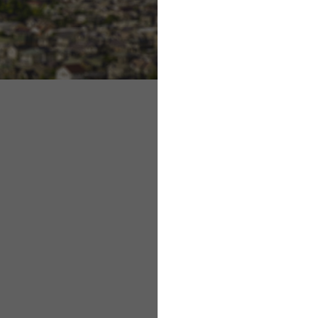
幅
業
ま