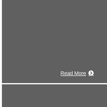
2026年07月30日
豊洲 千客万来！
2026年07月27日
経理財務部 歓迎会～🍺
2026年07月03日
初夏の蔵王 大満喫！
Read More