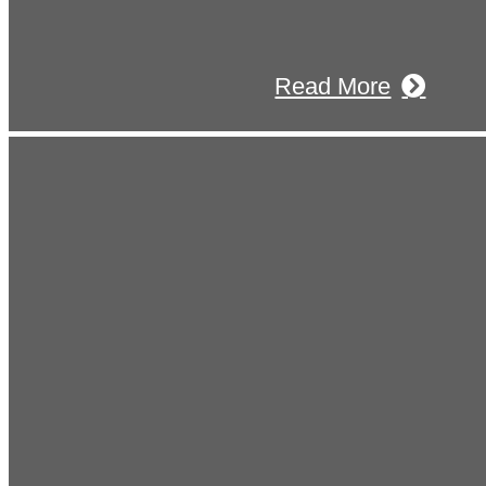
す。
Read More
ws
お知らせ
2026年03月03日
厚生労働大臣より「ユースエール認定」を受けました