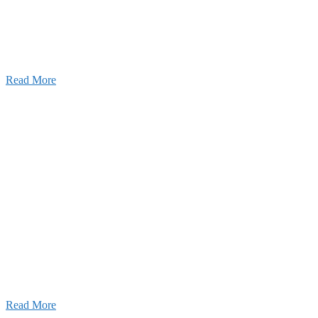
25年12月23日
【お知らせ】年末年始の休業について
025年11月11日
ふれあいの道路愛護事業 清掃活動を実
しました！
Read More
Blog
ブログ
2026年07月30日
豊洲 千客万来！
2026年07月27日
経理財務部 歓迎会～🍺
2026年07月03日
初夏の蔵王 大満喫！
Read More