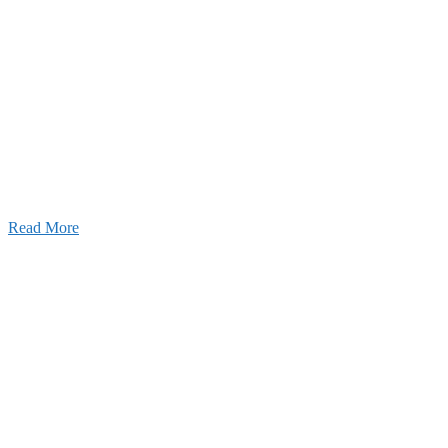
採用情報
あなたの実力を発揮してみませんか？幅広い人材を
います。特に建設業の営業経験者、技術者の方を歓
す。
Read More
せ
026年03月03日
厚生労働大臣より「ユースエール認
」を受けました