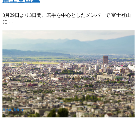
8月29日より3日間、若手を中心としたメンバーで 富士登山
に …
w
要
建設の歴史ある実績・建設技術と、旧カネフジハウス
りの利くフットワークが結びついた新しい建設会社で
Read More
Recruitment