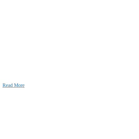
ャンネル
設のことを皆様にもっと楽しく知ってもらいたい。
ワクワクをお届けする為に、公式
YouTube
による動画
はじめました。
Read More
Inqury
お問い合わせ