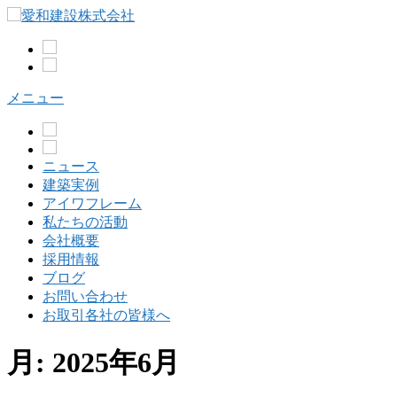
コ
ン
テ
ン
ツ
メニュー
へ
ス
キ
ッ
ニュース
プ
建築実例
アイワフレーム
私たちの活動
会社概要
採用情報
ブログ
お問い合わせ
お取引各社の皆様へ
月:
2025年6月