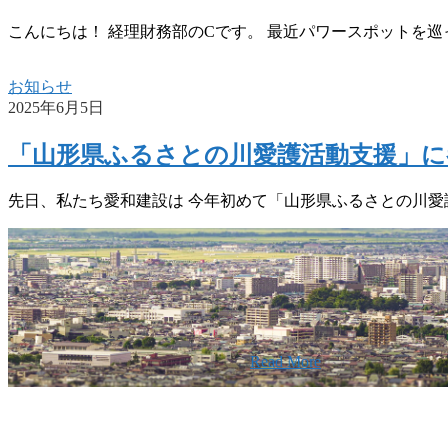
こんにちは！ 経理財務部のCです。 最近パワースポットを巡
お知らせ
2025年6月5日
「山形県ふるさとの川愛護活動支援」に
先日、私たち愛和建設は 今年初めて「山形県ふるさとの川愛
w
旧東南建設の歴史ある実績・建設技
スの小回りの利くフットワークが結
要
社です。
Read More
2026年08月07日
夏季休業のお
2026年03月03日
厚生労働大臣