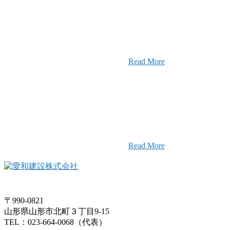
せ
定」を受けました
2025年12月23日
【お知らせ】年
て
Read More
愛和建設のことを皆様にもっと楽し
そんなワクワクをお届けする為に、
ャンネル
画配信をはじめました。
Read More
〒990-0821
山形県山形市北町３丁目9-15
TEL：023-664-0068（代表）