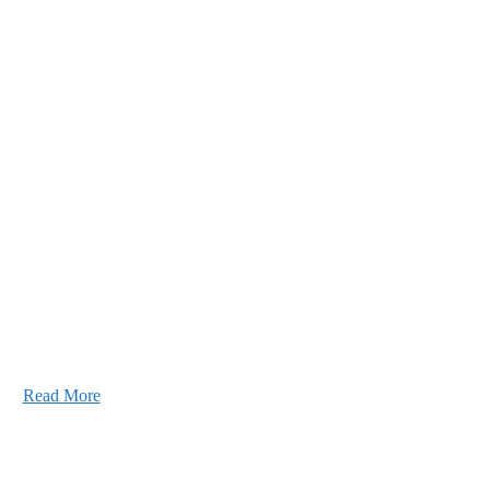
あなたの実力を発揮してみませんか？幅広い人材
ています。特に建設業の営業経験者、技術者の方
します。
Read More
2026年07月30日
豊洲 千客万来！
2026年07月27日
経理財務部 歓迎会～🍺