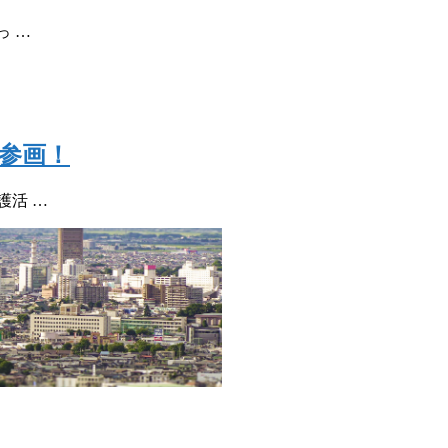
っ …
参画！
護活 …
Recruitment
術と、旧カネフジハウ
びついた新しい建設会
採用情報
Blog
知らせ
より「ユースエール認