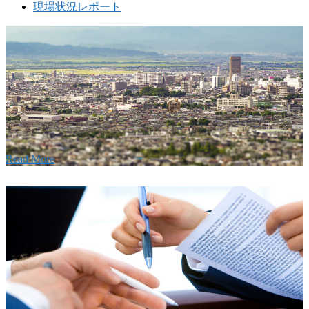
現場状況レポート
w
要
建設の歴史ある実績・建設技術と、旧カネフジハウス
りの利くフットワークが結びついた新しい建設会社で
Read More
Recruitment
採用情報
あなたの実力を発揮してみませんか？幅広い人材を
います。特に建設業の営業経験者、技術者の方を歓
す。