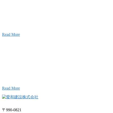
設のことを皆様にもっと楽しく知ってもらいたい。
ワクワクをお届けする為に、公式
YouTube
による動画
はじめました。
Read More
Inqury
お問い合わせ
こと、アイワフレームのこと、愛和建設のこと、
お気軽にお問い合わせください。
Read More
〒990-0821