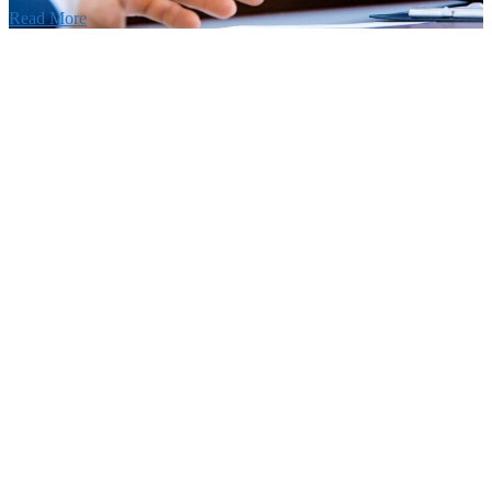
Read More
せ