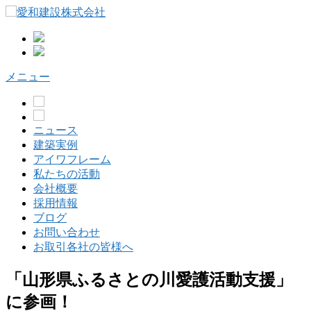
コ
ン
テ
ン
ツ
メニュー
へ
ス
キ
ッ
ニュース
プ
建築実例
アイワフレーム
私たちの活動
会社概要
採用情報
ブログ
お問い合わせ
お取引各社の皆様へ
「山形県ふるさとの川愛護活動支援」
に参画！