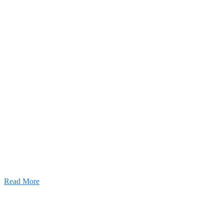
2026年07月03日
初夏の蔵王 大満喫！
Read More
ャンネル