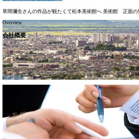
草間彌生さんの作品が観たくて松本美術館へ 美術館 正面の
Overview
会社概要
建設の歴史ある実績・建設技術と、旧カネフジハウ
回りの利くフットワークが結びついた新しい建設会
。
Read More
Recruitment
採用情報
あなたの実力を発揮してみませんか？幅広い人材を
ています。特に建設業の営業経験者、技術者の方を
します。