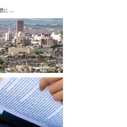
壁に …
募集し
歓迎を