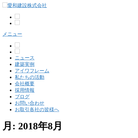
コ
ン
テ
ン
ツ
メニュー
へ
ス
キ
ッ
ニュース
プ
建築実例
アイワフレーム
私たちの活動
会社概要
採用情報
ブログ
お問い合わせ
お取引各社の皆様へ
月:
2018年8月