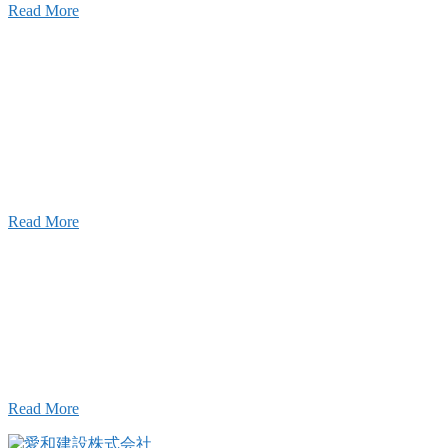
Read More
ャンネル
設のことを皆様にもっと楽しく知ってもらいたい。
ワクワクをお届けする為に、公式
YouTube
による動
をはじめました。
Read More
Inqury
お問い合わせ
こと、アイワフレームのこと、愛和建設のこと、
お気軽にお問い合わせください。
Read More