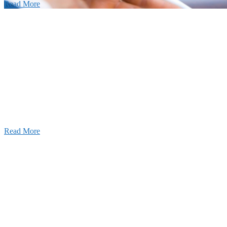
Read More
せ
026年08月07日
夏季休業のお知らせ
026年03月03日
厚生労働大臣より「ユースエール認
」を受けました
25年12月23日
【お知らせ】年末年始の休業につい
Read More
Blog
ブログ