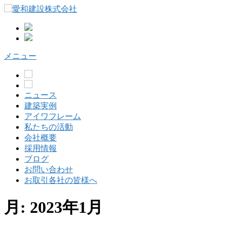
コ
ン
テ
ン
ツ
メニュー
へ
ス
キ
ッ
ニュース
プ
建築実例
アイワフレーム
私たちの活動
会社概要
採用情報
ブログ
お問い合わせ
お取引各社の皆様へ
月:
2023年1月