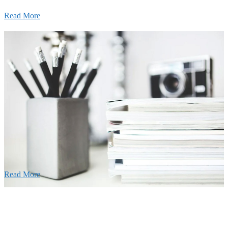
Read More
せ
026年08月07日
夏季休業のお知らせ
026年03月03日
厚生労働大臣より「ユースエール認
」を受けました
25年12月23日
【お知らせ】年末年始の休業について
Read More
Blog