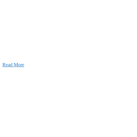
ブログ
2026年07月30日
豊洲 千客万来！
2026年07月27日
経理財務部 歓迎会～🍺
2026年07月03日
初夏の蔵王 大満喫！
Read More
ャンネル
設のことを皆様にもっと楽しく知ってもらいたい。
ワクワクをお届けする為に、公式
YouTube
による動画
はじめました。