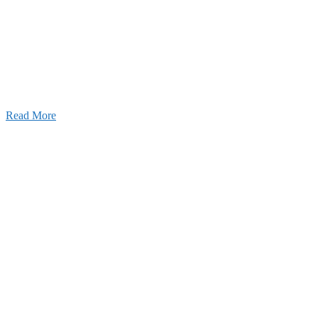
建設の歴史ある実績・建設技術と、旧カネフジハウス
りの利くフットワークが結びついた新しい建設会社で
Read More
Recruitment
採用情報
あなたの実力を発揮してみませんか？幅広い人材を
います。特に建設業の営業経験者、技術者の方を歓
す。