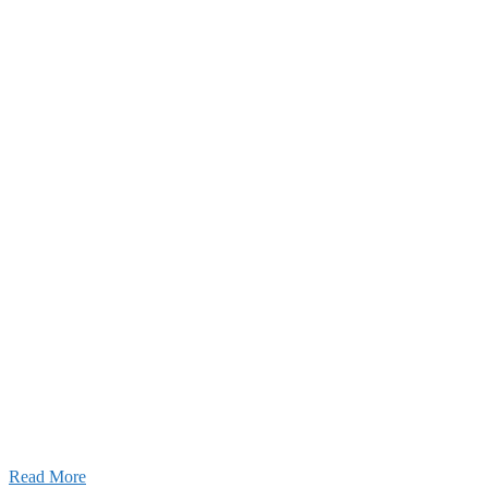
2026年07月30日
豊洲 千客万来！
2026年07月27日
経理財務部 歓迎会～🍺
2026年07月03日
初夏の蔵王 大満喫！
Read More