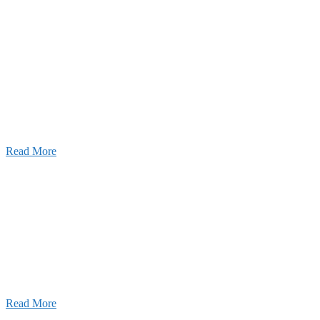
ャンネル
設のことを皆様にもっと楽しく知ってもらいたい。
ワクワクをお届けする為に、公式
YouTube
による動画
はじめました。
Read More
Inqury
お問い合わせ
こと、アイワフレームのこと、愛和建設のこと、
お気軽にお問い合わせください。
Read More