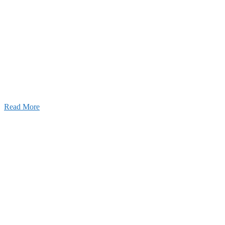
26年03月03日
厚生労働大臣より「ユースエール認
」を受けました
25年12月23日
【お知らせ】年末年始の休業について
Read More
Blog
ブログ