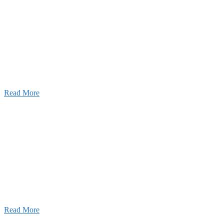
w
要
建設の歴史ある実績・建設技術と、旧カネフジハウス
りの利くフットワークが結びついた新しい建設会社で
Read More
Recruitment
採用情報
あなたの実力を発揮してみませんか？幅広い人材を
います。特に建設業の営業経験者、技術者の方を歓
す。
Read More