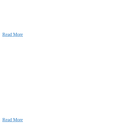
2026年07月03日
初夏の蔵王 大満喫！
Read More
ャンネル
設のことを皆様にもっと楽しく知ってもらいたい。
ワクワクをお届けする為に、公式
YouTube
による動画
はじめました。
Read More