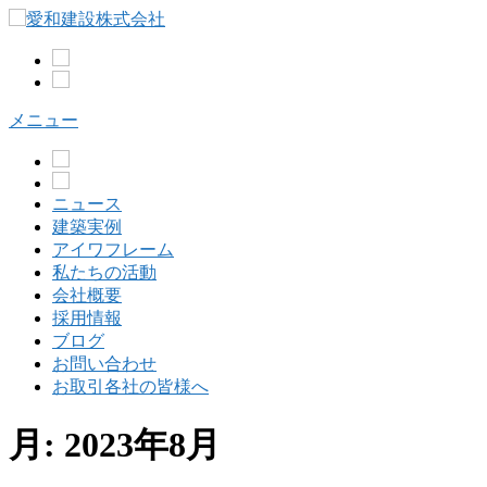
コ
ン
テ
ン
ツ
メニュー
へ
ス
キ
ッ
ニュース
プ
建築実例
アイワフレーム
私たちの活動
会社概要
採用情報
ブログ
お問い合わせ
お取引各社の皆様へ
月:
2023年8月