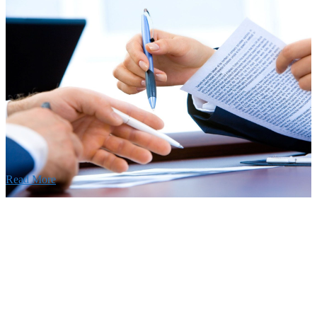
Recruitment
採用情報
あなたの実力を発揮してみませんか？幅広い人材を
います。特に建設業の営業経験者、技術者の方を歓
す。
Read More
せ
026年08月07日
夏季休業のお知らせ