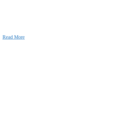
026年03月03日
厚生労働大臣より「ユースエール認
」を受けました
25年12月23日
【お知らせ】年末年始の休業について
Read More
Blog
ブログ
2026年07月30日
豊洲 千客万来！
2026年07月27日
経理財務部 歓迎会～🍺