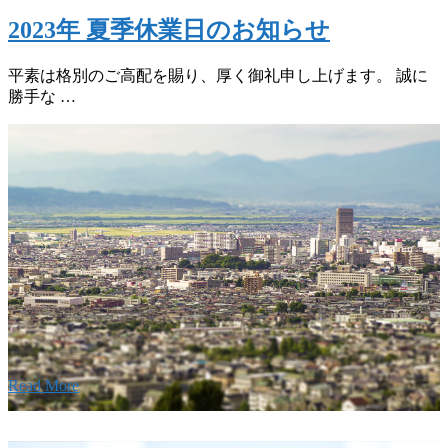
2023年 夏季休業日のお知らせ
平素は格別のご高配を賜り、厚く御礼申し上げます。 誠に
勝手な …
w
要
建設の歴史ある実績・建設技術と、旧カネフジハウス
りの利くフットワークが結びついた新しい建設会社で
Read More