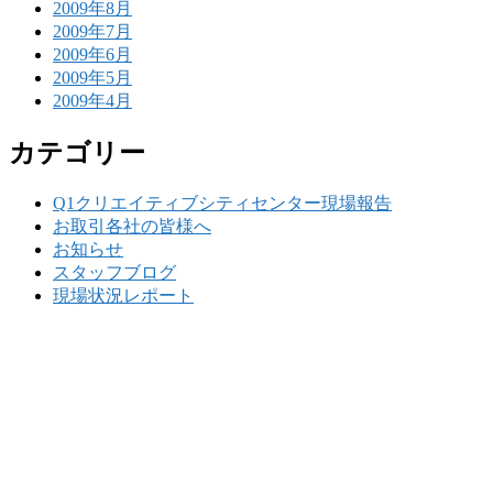
2009年8月
2009年7月
2009年6月
2009年5月
2009年4月
カテゴリー
Q1クリエイティブシティセンター現場報告
お取引各社の皆様へ
お知らせ
スタッフブログ
現場状況レポート
w
要
建設の歴史ある実績・建設技術と、旧カネフジハウス
りの利くフットワークが結びついた新しい建設会社で