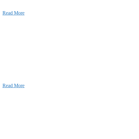
Read More
Recruitment
採用情報
あなたの実力を発揮してみませんか？幅広い人材を
います。特に建設業の営業経験者、技術者の方を歓
す。
Read More
せ
026年08月07日
夏季休業のお知らせ
026年03月03日
厚生労働大臣より「ユースエール認
」を受けました