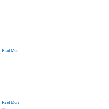
ャンネル
設のことを皆様にもっと楽しく知ってもらいたい。
ワクワクをお届けする為に、公式
YouTube
による動画
はじめました。
Read More
Inqury
お問い合わせ
こと、アイワフレームのこと、愛和建設のこと、
お気軽にお問い合わせください。
Read More