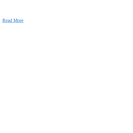
25年12月23日
【お知らせ】年末年始の休業について
Read More
Blog
ブログ
2026年07月30日
豊洲 千客万来！
2026年07月27日
経理財務部 歓迎会～🍺