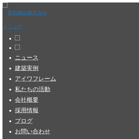
コ
ン
テ
ン
メニュー
ツ
へ
ス
キ
ニュース
ッ
プ
建築実例
アイワフレーム
私たちの活動
会社概要
採用情報
ブログ
お問い合わせ