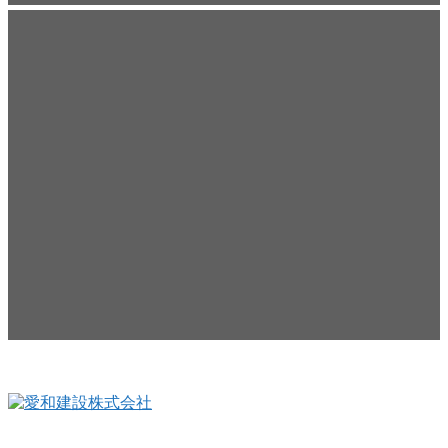
Read More
Inqury
お問い合わせ
のこと、アイワフレームのこと、愛和建
こと、
もお気軽にお問い合わせください。
Read More