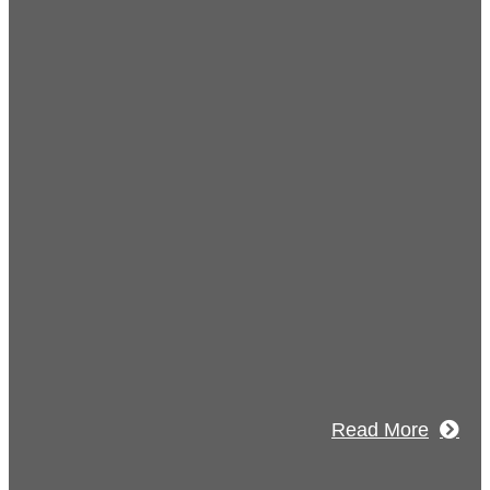
知らせ
2026年08月07日
夏季休業のお知らせ
2026年03月03日
厚生労働大臣より「ユースエール認定」を受けました
5年12月23日
お知らせ】年末年始の休業について
Read More