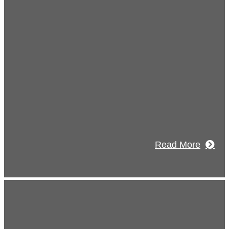
Recruitment
採用情報
あなたの実力を発揮してみませんか？幅
人材を募集しています。特に建設業の営
験者、技術者の方を歓迎をします。
Read More
s