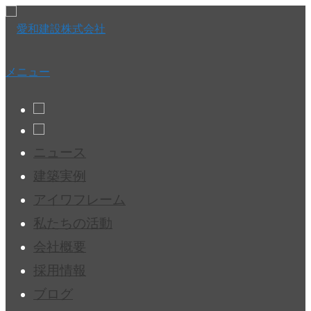
コ
ン
テ
ン
ツ
メニュー
へ
ス
キ
ッ
プ
ニュース
建築実例
アイワフレーム
私たちの活動
会社概要
採用情報
ブログ