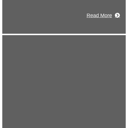
Read More
式チャンネル
建設のことを皆様にもっと楽しく知って
いたい。
なワクワクをお届けする為に、公式
Tube
による動画配信をはじめました。