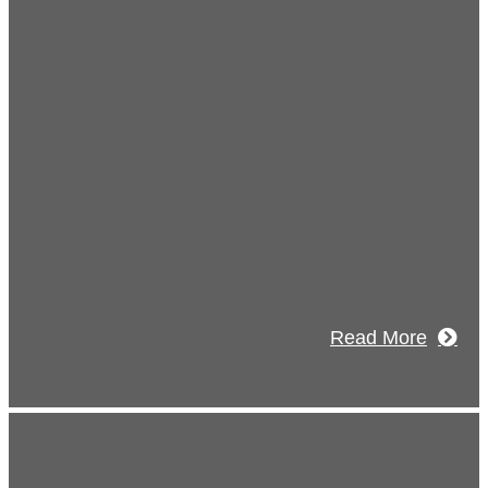
view
社概要
南建設の歴史ある実績・建設技術と、旧
フジハウスの小回りの利くフットワーク
びついた新しい建設会社です。
Read More