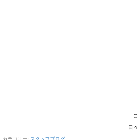
こ
日々
カテゴリー:
スタッフブログ