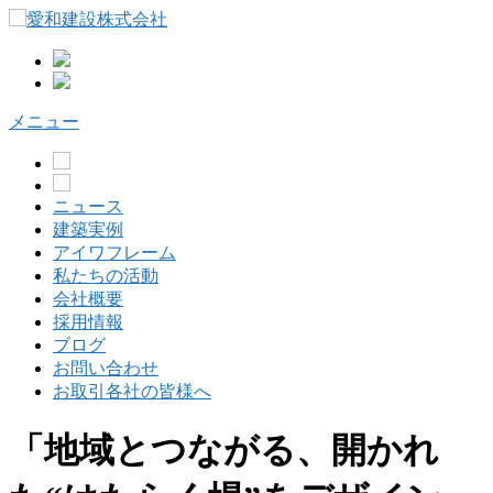
コ
ン
テ
ン
ツ
メニュー
へ
ス
キ
ッ
ニュース
プ
建築実例
アイワフレーム
私たちの活動
会社概要
採用情報
ブログ
お問い合わせ
お取引各社の皆様へ
「地域とつながる、開かれ