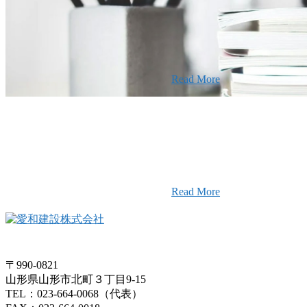
せ
定」を受けました
2025年12月23日
【お知らせ】年
て
Read More
愛和建設のことを皆様にもっと楽し
そんなワクワクをお届けする為に、
ャンネル
画配信をはじめました。
Read More
〒990-0821
山形県山形市北町３丁目9-15
TEL：023-664-0068（代表）