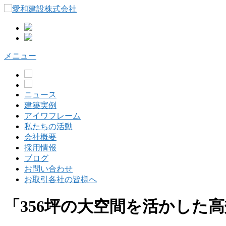
コ
ン
テ
ン
ツ
メニュー
へ
ス
キ
ッ
ニュース
プ
建築実例
アイワフレーム
私たちの活動
会社概要
採用情報
ブログ
お問い合わせ
お取引各社の皆様へ
「356坪の大空間を活かした