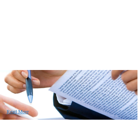
あなたの実力を発揮してみませんか？幅広い人材
ています。特に建設業の営業経験者、技術者の方
します。
Read More
2026年07月30日
豊洲 千客万来！
2026年07月27日
経理財務部 歓迎会～🍺