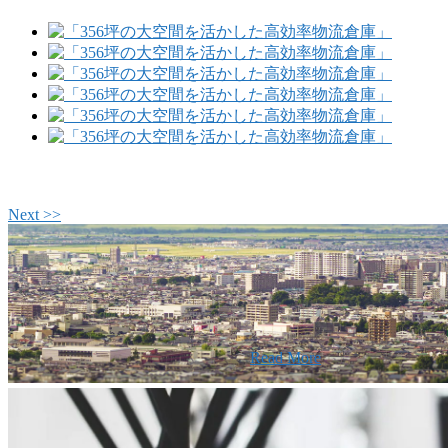
Next >>
w
旧東南建設の歴史ある実績・建設技
スの小回りの利くフットワークが結
要
社です。
Read More
2026年08月07日
夏季休業のお
2026年03月03日
厚生労働大臣