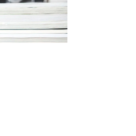
ブログ
末年始の休業につい
Inqury
く知ってもらいたい。
建築の
公式
YouTube
による動
何でも
お問い合わせ