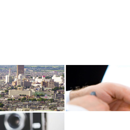
Recruitment
術と、旧カネフジハウ
びついた新しい建設会
採用情報
Blog
知らせ
より「ユースエール認