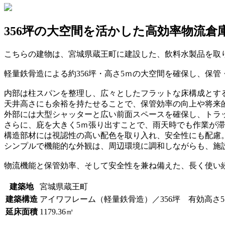
356坪の大空間を活かした高効率物流倉
こちらの建物は、宮城県蔵王町に建設した、飲料水製品を取
軽量鉄骨造による約356坪・高さ5ｍの大空間を確保し、保
内部は柱スパンを整理し、広々としたフラットな床構成とす
天井高さにも余裕を持たせることで、保管効率の向上や将来
外部には大型シャッターと広い前面スペースを確保し、トラ
さらに、庇を大きく5ｍ張り出すことで、雨天時でも作業が
構造部材には視認性の高い配色を取り入れ、安全性にも配慮
シンプルで機能的な外観は、周辺環境に調和しながらも、施
物流機能と保管効率、そして安全性を兼ね備えた、長く使い
建築地
宮城県蔵王町
建築構造
アイワフレーム（軽量鉄骨造）／356坪 有効高さ5
延床面積
1179.36㎡