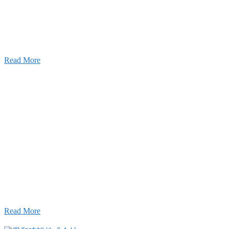
設のことを皆様にもっと楽しく知ってもらいたい。
ワクワクをお届けする為に、公式
YouTube
による動画
はじめました。
Read More
Inqury
お問い合わせ
こと、アイワフレームのこと、愛和建設のこと、
お気軽にお問い合わせください。
Read More