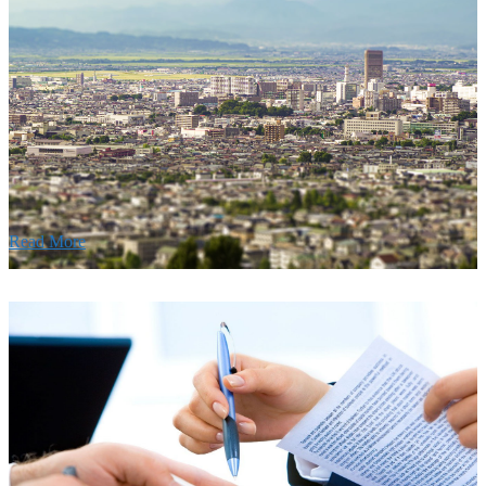
要
建設の歴史ある実績・建設技術と、旧カネフジハウス
りの利くフットワークが結びついた新しい建設会社で
Read More
Recruitment
採用情報
あなたの実力を発揮してみませんか？幅広い人材を