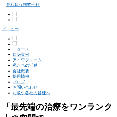
コ
ン
テ
ン
ツ
メニュー
へ
ス
キ
ッ
ニュース
プ
建築実例
アイワフレーム
私たちの活動
会社概要
採用情報
ブログ
お問い合わせ
お取引各社の皆様へ
「最先端の治療をワンランク