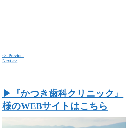
<< Previous
Next >>
▶『かつき歯科クリニック』
様のWEBサイトはこちら
w