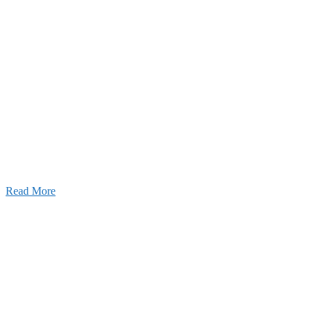
Blog
ブログ
2026年07月30日
豊洲 千客万来！
2026年07月27日
経理財務部 歓迎会～🍺
2026年07月03日
初夏の蔵王 大満喫！
Read More
ャンネル