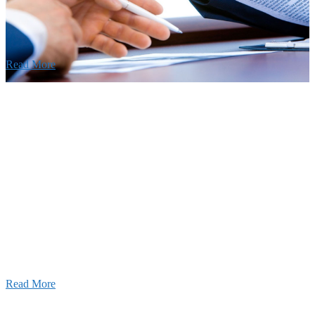
います。特に建設業の営業経験者、技術者の方を歓
す。
Read More
せ
026年08月07日
夏季休業のお知らせ
026年03月03日
厚生労働大臣より「ユースエール認
」を受けました
25年12月23日
【お知らせ】年末年始の休業について
Read More