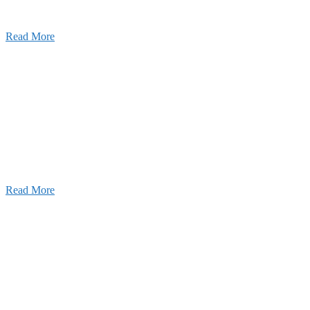
2026年07月03日
初夏の蔵王 大満喫！
Read More
ャンネル
設のことを皆様にもっと楽しく知ってもらいたい。
ワクワクをお届けする為に、公式
YouTube
による動画
はじめました。
Read More
Inqury
お問い合わせ
こと、アイワフレームのこと、愛和建設のこと、
お気軽にお問い合わせください。