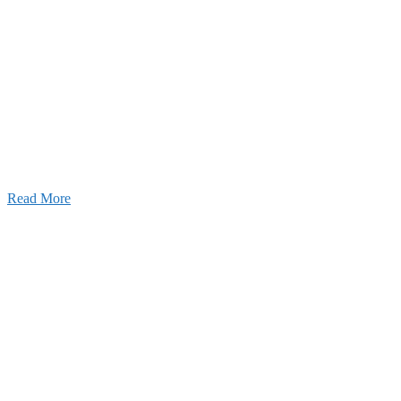
Recruitment
採用情報
あなたの実力を発揮してみませんか？幅広い人材を
います。特に建設業の営業経験者、技術者の方を歓
す。
Read More
せ
026年03月03日
厚生労働大臣より「ユースエール認
」を受けました
25年12月23日
【お知らせ】年末年始の休業について