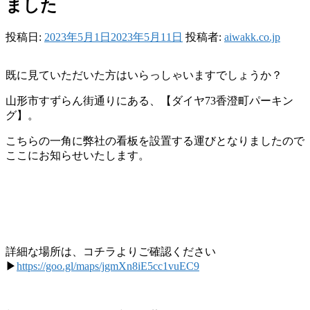
ました
投稿日:
2023年5月1日
2023年5月11日
投稿者:
aiwakk.co.jp
既に見ていただいた方はいらっしゃいますでしょうか？
山形市すずらん街通りにある、【ダイヤ73香澄町パーキン
グ】。
こちらの一角に弊社の看板を設置する運びとなりましたので
ここにお知らせいたします。
詳細な場所は、コチラよりご確認ください
▶
https://goo.gl/maps/jgmXn8iE5cc1vuEC9