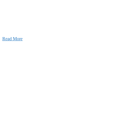
25年11月11日
ふれあいの道路愛護事業 清掃活動を実
しました！
Read More
Blog
ブログ
2026年07月30日
豊洲 千客万来！
2026年07月27日
経理財務部 歓迎会～🍺