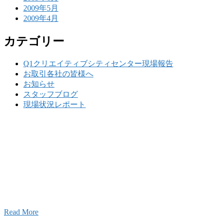
2009年5月
2009年4月
カテゴリー
Q1クリエイティブシティセンター現場報告
お取引各社の皆様へ
お知らせ
スタッフブログ
現場状況レポート
w
要
建設の歴史ある実績・建設技術と、旧カネフジハウス
りの利くフットワークが結びついた新しい建設会社で
Read More