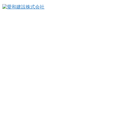
〒990-0821
山形県山形市北町３丁目9-15
TEL：023-664-0068（代表）
FAX：023-664-0018
フリーダイヤル：0120-023-622
プライバシーポリシー
ニュース
建築実例
アイワフレーム
私たちの活動
お取引各社の皆様へ
会社概要
採用情報