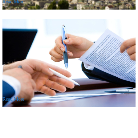
Read More
Recruitment
採用情報
あなたの実力を発揮してみませんか？幅広い人材を
います。特に建設業の営業経験者、技術者の方を歓
す。
Read More
せ