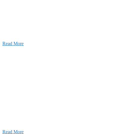
設のことを皆様にもっと楽しく知ってもらいたい。
ワクワクをお届けする為に、公式
YouTube
による動画
はじめました。
Read More
Inqury
お問い合わせ
こと、アイワフレームのこと、愛和建設のこと、
お気軽にお問い合わせください。
Read More