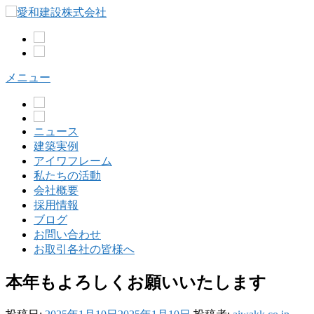
コ
ン
テ
ン
ツ
メニュー
へ
ス
キ
ッ
ニュース
プ
建築実例
アイワフレーム
私たちの活動
会社概要
採用情報
ブログ
お問い合わせ
お取引各社の皆様へ
本年もよろしくお願いいたします