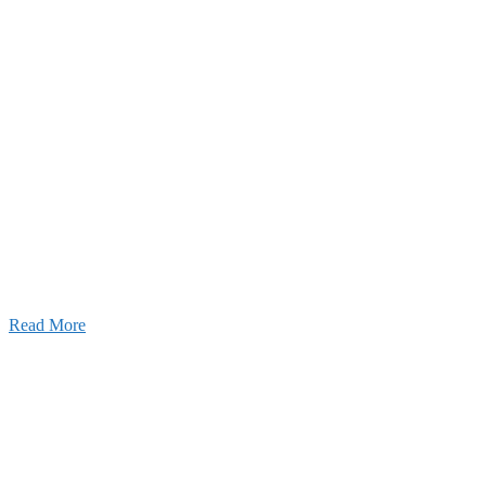
2026年07月27日
経理財務部 歓迎会～🍺
2026年07月03日
初夏の蔵王 大満喫！
Read More
ャンネル