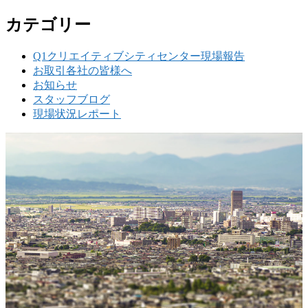
カテゴリー
Q1クリエイティブシティセンター現場報告
お取引各社の皆様へ
お知らせ
スタッフブログ
現場状況レポート
w
要
建設の歴史ある実績・建設技術と、旧カネフジハウス
りの利くフットワークが結びついた新しい建設会社で