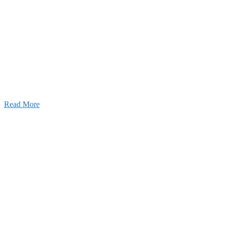
026年03月03日
厚生労働大臣より「ユースエール認
」を受けました
25年12月23日
【お知らせ】年末年始の休業について
025年11月11日
ふれあいの道路愛護事業 清掃活動を実
しました！
Read More
Blog
ブログ