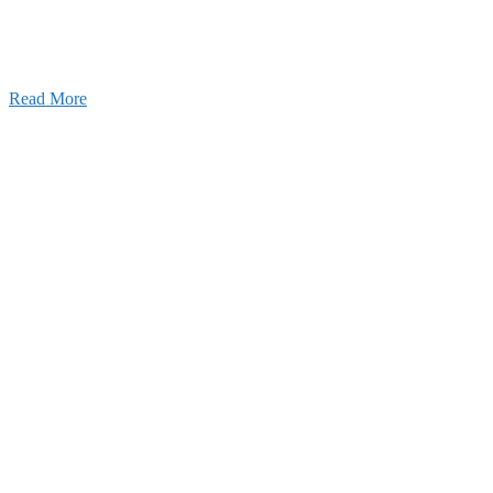
います。特に建設業の営業経験者、技術者の方を歓
す。
Read More
せ
026年03月03日
厚生労働大臣より「ユースエール認
」を受けました
25年12月23日
【お知らせ】年末年始の休業について