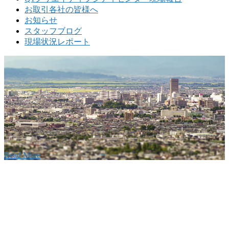
お取引各社の皆様へ
お知らせ
スタッフブログ
現場状況レポート
w
要
建設の歴史ある実績・建設技術と、旧カネフジハウス
りの利くフットワークが結びついた新しい建設会社で
Read More
Recruitment
採用情報
あなたの実力を発揮してみませんか？幅広い人材を