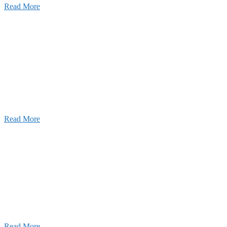
Read More
ャンネル
設のことを皆様にもっと楽しく知ってもらいたい。
ワクワクをお届けする為に、公式
YouTube
による動画
はじめました。
Read More
Inqury
お問い合わせ
こと、アイワフレームのこと、愛和建設のこと、
お気軽にお問い合わせください。
Read More