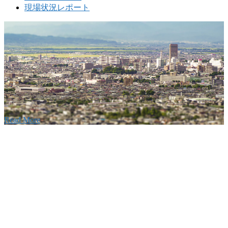
現場状況レポート
w
要
建設の歴史ある実績・建設技術と、旧カネフジハウス
りの利くフットワークが結びついた新しい建設会社で
Read More
Recruitment
採用情報
あなたの実力を発揮してみませんか？幅広い人材を
います。特に建設業の営業経験者、技術者の方を歓
す。