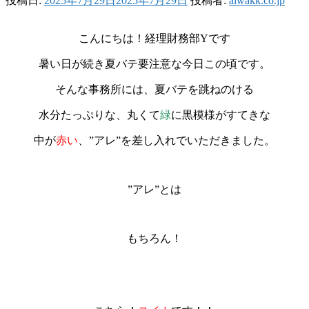
投稿日:
2025年7月29日
2025年7月29日
投稿者:
aiwakk.co.jp
こんにちは！経理財務部Yです
暑い日が続き夏バテ要注意な今日この頃です。
そんな事務所には、夏バテを跳ねのける
水分たっぷりな、丸くて
緑
に黒模様がすてきな
中が
赤い
、”アレ”を差し入れでいただきました。
”アレ”とは
もちろん！