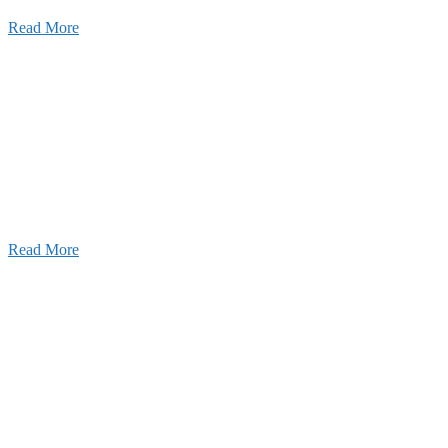
Read More
ャンネル
設のことを皆様にもっと楽しく知ってもらいたい。
ワクワクをお届けする為に、公式
YouTube
による動画
はじめました。
Read More
Inqury
お問い合わせ
こと、アイワフレームのこと、愛和建設のこと、
お気軽にお問い合わせください。