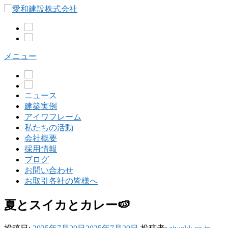
コ
ン
テ
ン
ツ
メニュー
へ
ス
キ
ッ
ニュース
プ
建築実例
アイワフレーム
私たちの活動
会社概要
採用情報
ブログ
お問い合わせ
お取引各社の皆様へ
夏とスイカとカレー🍉