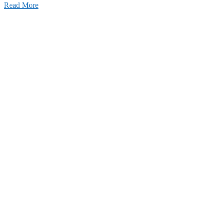
Read More
Blog
ブログ
2026年07月30日
豊洲 千客万来！