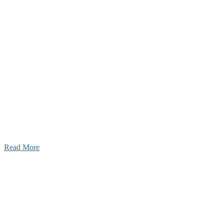
26年08月07日
夏季休業のお知らせ
026年03月03日
厚生労働大臣より「ユースエール認
」を受けました
25年12月23日
【お知らせ】年末年始の休業について
Read More
Blog
ブログ