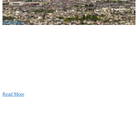
りの利くフットワークが結びついた新しい建設会社で
Read More
Recruitment
採用情報
あなたの実力を発揮してみませんか？幅広い人材を
います。特に建設業の営業経験者、技術者の方を歓
す。
Read More
せ