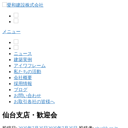
コ
ン
テ
ン
ツ
メニュー
へ
ス
キ
ッ
ニュース
プ
建築実例
アイワフレーム
私たちの活動
会社概要
採用情報
ブログ
お問い合わせ
お取引各社の皆様へ
仙台支店・歓迎会