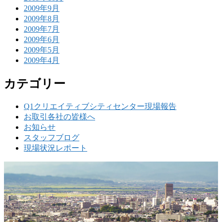
2009年9月
2009年8月
2009年7月
2009年6月
2009年5月
2009年4月
カテゴリー
Q1クリエイティブシティセンター現場報告
お取引各社の皆様へ
お知らせ
スタッフブログ
現場状況レポート
w
要
建設の歴史ある実績・建設技術と、旧カネフジハウス