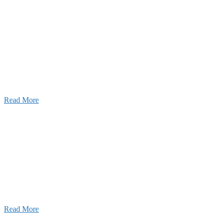
2026年07月03日
初夏の蔵王 大満喫！
Read More
ャンネル
設のことを皆様にもっと楽しく知ってもらいたい。
ワクワクをお届けする為に、公式
YouTube
による動画
はじめました。
Read More