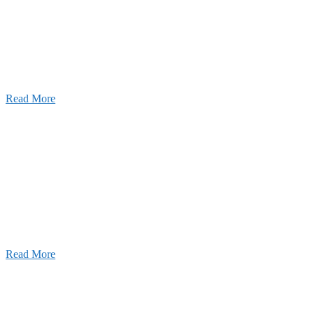
2026年07月03日
初夏の蔵王 大満喫！
Read More
ャンネル
設のことを皆様にもっと楽しく知ってもらいたい。
ワクワクをお届けする為に、公式
YouTube
による動画
はじめました。
Read More
Inqury