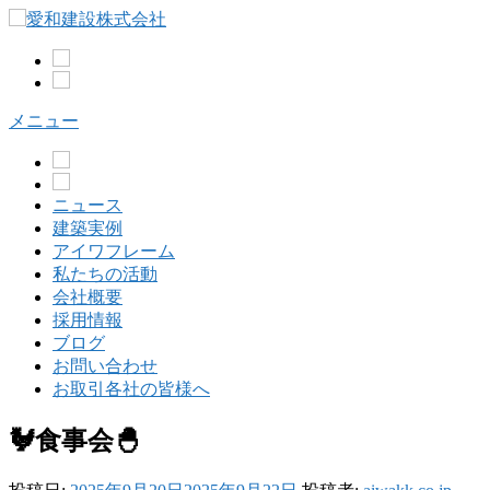
コ
ン
テ
ン
ツ
メニュー
へ
ス
キ
ッ
ニュース
プ
建築実例
アイワフレーム
私たちの活動
会社概要
採用情報
ブログ
お問い合わせ
お取引各社の皆様へ
🐓食事会🐣