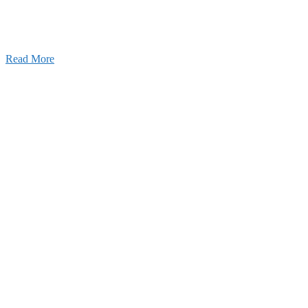
います。特に建設業の営業経験者、技術者の方を歓
す。
Read More
せ