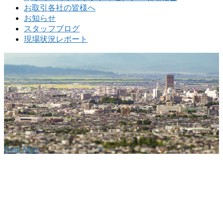
お取引各社の皆様へ
お知らせ
スタッフブログ
現場状況レポート
w
要
建設の歴史ある実績・建設技術と、旧カネフジハウス
りの利くフットワークが結びついた新しい建設会社で
Read More
Recruitment
採用情報
あなたの実力を発揮してみませんか？幅広い人材を