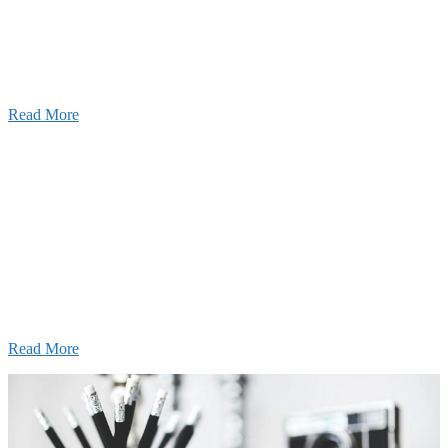
建設の歴史ある実績・建設技術と、旧カネフジハウス
りの利くフットワークが結びついた新しい建設会社で
Read More
Recruitment
採用情報
あなたの実力を発揮してみませんか？幅広い人材を
います。特に建設業の営業経験者、技術者の方を歓
す。
Read More
せ