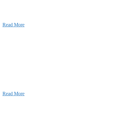
2026年07月03日
初夏の蔵王 大満喫！
Read More
ャンネル
設のことを皆様にもっと楽しく知ってもらいたい。
ワクワクをお届けする為に、公式
YouTube
による動画
はじめました。
Read More
Inqury
お問い合わせ
こと、アイワフレームのこと、愛和建設のこと、