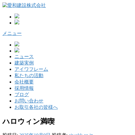
コ
ン
テ
ン
ツ
メニュー
へ
ス
キ
ッ
ニュース
プ
建築実例
アイワフレーム
私たちの活動
会社概要
採用情報
ブログ
お問い合わせ
お取引各社の皆様へ
ハロウィン満喫