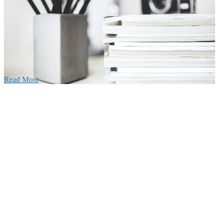
026年03月03日
厚生労働大臣より「ユースエール認
」を受けました
25年12月23日
【お知らせ】年末年始の休業について
025年11月11日
ふれあいの道路愛護事業 清掃活動を実
しました！
Read More
Blog
ブログ
2026年07月30日
豊洲 千客万来！
2026年07月27日
経理財務部 歓迎会～🍺