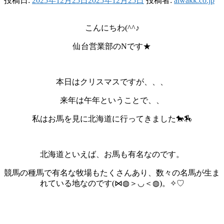
投稿日:
2025年12月25日
2025年12月25日
投稿者:
aiwakk.co.jp
こんにちわ(^^♪
仙台営業部のNです★
本日はクリスマスですが、、、
来年は午年ということで、、
私はお馬を見に北海道に行ってきました🐎🏇
北海道といえば、お馬も有名なのです。
競馬の種馬で有名な牧場もたくさんあり、数々の名馬が生ま
れている地なのです(⋈◍＞◡＜◍)。✧♡