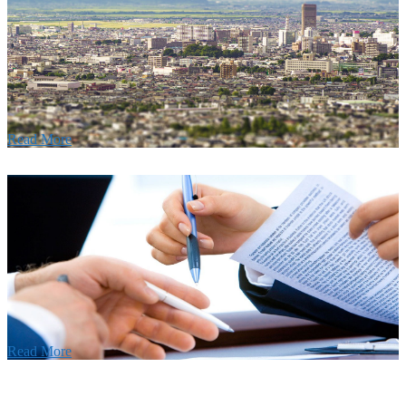
要
建設の歴史ある実績・建設技術と、旧カネフジハウス
りの利くフットワークが結びついた新しい建設会社で
Read More
Recruitment
採用情報
あなたの実力を発揮してみませんか？幅広い人材を
います。特に建設業の営業経験者、技術者の方を歓
す。
Read More