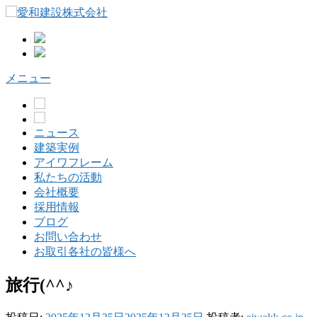
コ
ン
テ
ン
ツ
メニュー
へ
ス
キ
ッ
ニュース
プ
建築実例
アイワフレーム
私たちの活動
会社概要
採用情報
ブログ
お問い合わせ
お取引各社の皆様へ
旅行(^^♪