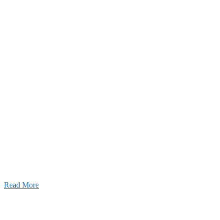
26年03月03日
厚生労働大臣より「ユースエール認
」を受けました
25年12月23日
【お知らせ】年末年始の休業について
Read More
Blog