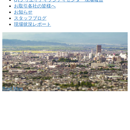
お取引各社の皆様へ
お知らせ
スタッフブログ
現場状況レポート
w
要
建設の歴史ある実績・建設技術と、旧カネフジハウス
りの利くフットワークが結びついた新しい建設会社で
Read More
Recruitment
採用情報
あなたの実力を発揮してみませんか？幅広い人材を