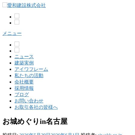
コ
ン
テ
ン
ツ
メニュー
へ
ス
キ
ッ
ニュース
プ
建築実例
アイワフレーム
私たちの活動
会社概要
採用情報
ブログ
お問い合わせ
お取引各社の皆様へ
お城めぐりin名古屋