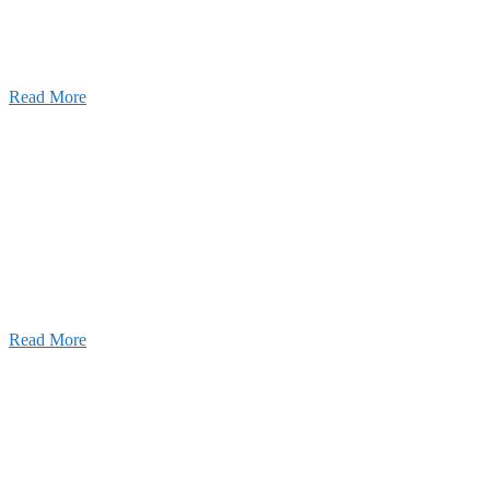
2026年07月27日
経理財務部 歓迎会～🍺
2026年07月03日
初夏の蔵王 大満喫！
Read More
ャンネル
設のことを皆様にもっと楽しく知ってもらいたい。
ワクワクをお届けする為に、公式
YouTube
による動画
はじめました。
Read More
Inqury
お問い合わせ