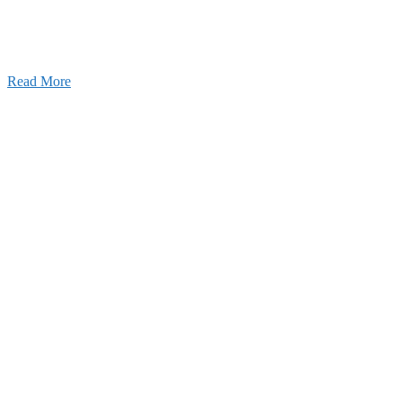
います。特に建設業の営業経験者、技術者の方を歓
す。
Read More
せ