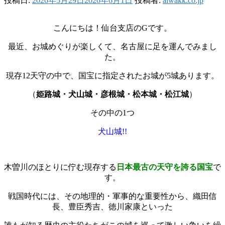
投稿日:
2026年5月29日
2026年6月1日
投稿者:
aiwakk.co.jp
こんにちは！仙台支店のGです。
最近、お城めぐりが楽しくて、名古屋に足を運んでみまし
た。
現存12天守の中で、国宝に指定されたお城が5城あります。
（
姫路城・犬山城・彦根城・松本城・松江城
）
その中の1つ
犬山城!!
木曽川のほとりに佇む現存する
日本最古の天守を誇る国宝
で
す。
戦国時代には、その地理的・軍事的な重要性から、織田信
長、豊臣秀吉、徳川家康といった