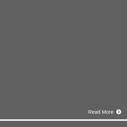
Blog
ブログ
2026年07月30日
豊洲 千客万来！
2026年07月27日
経理財務部 歓迎会～🍺
2026年07月03日
初夏の蔵王 大満喫！
Read More