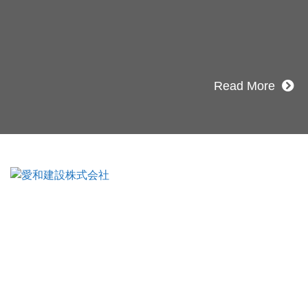
のこと、アイワフレームのこと、愛和建設
と、
もお気軽にお問い合わせください。
Read More
〒990-0821
山形県山形市北町３丁目9-15
TEL：023-664-0068（代表）
FAX：023-664-0018
フリーダイヤル：0120-023-622
プライバシーポリシー