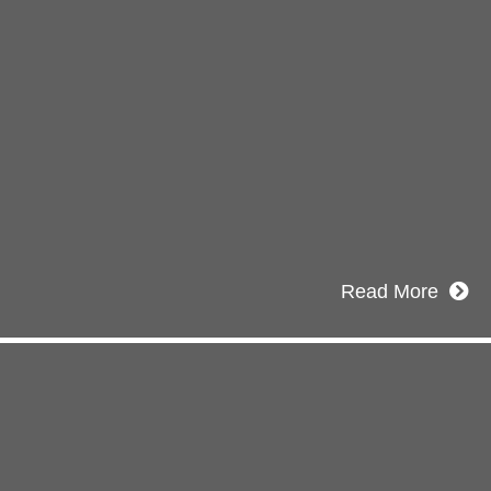
式チャンネル
建設のことを皆様にもっと楽しく知っても
たい。
なワクワクをお届けする為に、公式
ube
による動画配信をはじめました。
Read More
Inqury
お問い合わせ