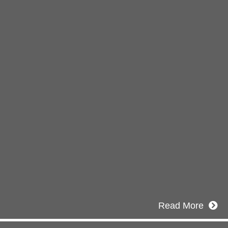
知らせ
2026年03月03日
厚生労働大臣より「ユースエール認定」を受けました
年12月23日
知らせ】年末年始の休業について
2025年11月11日
ふれあいの道路愛護事業 清掃活動を実施しました！
Read More