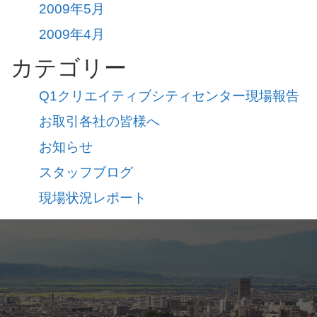
2009年5月
2009年4月
カテゴリー
Q1クリエイティブシティセンター現場報告
お取引各社の皆様へ
お知らせ
スタッフブログ
現場状況レポート
view
社概要