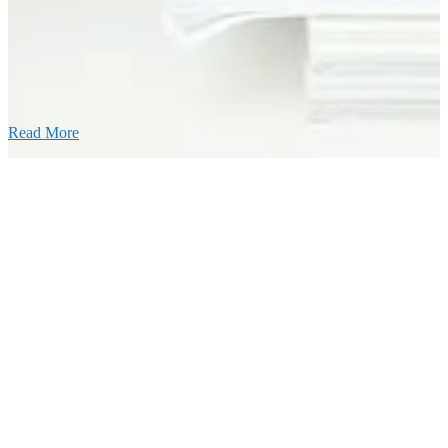
25年11月11日
ふれあいの道路愛護事業 清掃活動を実
しました！
Read More
Blog
ブログ