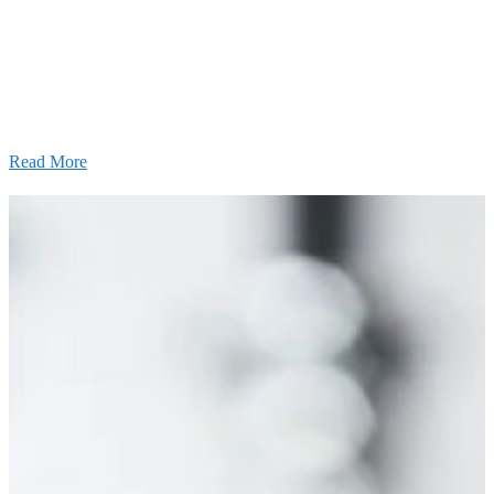
あなたの実力を発揮してみませんか？幅広い人材を
います。特に建設業の営業経験者、技術者の方を歓
す。
Read More
せ
026年03月03日
厚生労働大臣より「ユースエール認
」を受けました
25年12月23日
【お知らせ】年末年始の休業について