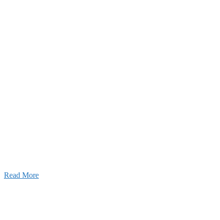
2026年07月03日
初夏の蔵王 大満喫！
Read More