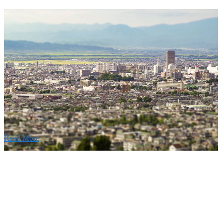
w
要
建設の歴史ある実績・建設技術と、旧カネフジハウス
りの利くフットワークが結びついた新しい建設会社で
Read More
Recruitment
採用情報