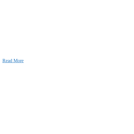
ャンネル
設のことを皆様にもっと楽しく知ってもらいたい。
ワクワクをお届けする為に、公式
YouTube
による動画
はじめました。
Read More
Inqury
お問い合わせ
こと、アイワフレームのこと、愛和建設のこと、
お気軽にお問い合わせください。