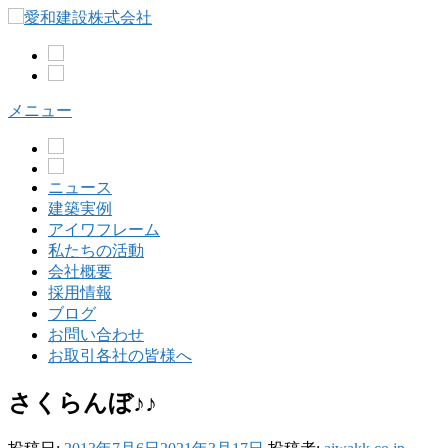
コ
ン
テ
ン
ツ
メニュー
へ
ス
キ
ッ
ニュース
プ
建築実例
アイワフレーム
私たちの活動
会社概要
採用情報
ブログ
お問い合わせ
お取引各社の皆様へ
さくらんぼ♪♪