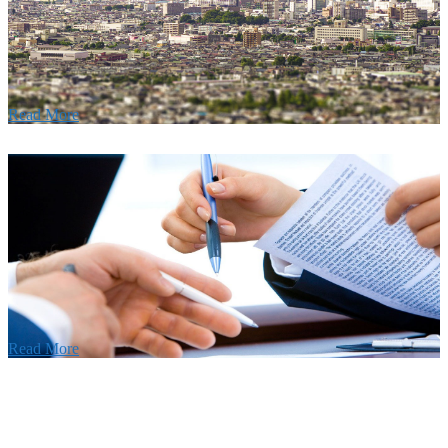
建設の歴史ある実績・建設技術と、旧カネフジハウス
りの利くフットワークが結びついた新しい建設会社で
Read More
Recruitment
採用情報
あなたの実力を発揮してみませんか？幅広い人材を
います。特に建設業の営業経験者、技術者の方を歓
す。
Read More
せ