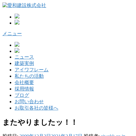
コ
ン
テ
ン
ツ
メニュー
へ
ス
キ
ッ
ニュース
プ
建築実例
アイワフレーム
私たちの活動
会社概要
採用情報
ブログ
お問い合わせ
お取引各社の皆様へ
またやりましたッ！！