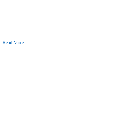
026年08月07日
夏季休業のお知らせ
026年03月03日
厚生労働大臣より「ユースエール認
」を受けました
25年12月23日
【お知らせ】年末年始の休業について
Read More
Blog
ブログ