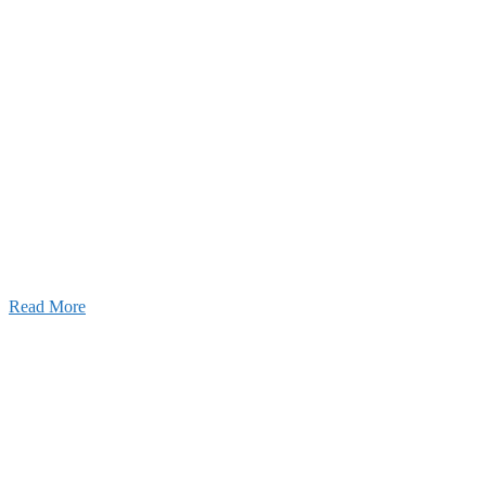
2026年07月03日
初夏の蔵王 大満喫！
Read More
ャンネル
設のことを皆様にもっと楽しく知ってもらいたい。
ワクワクをお届けする為に、公式
YouTube
による動画