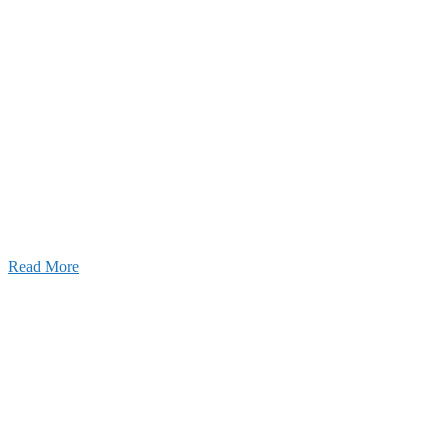
ャンネル
設のことを皆様にもっと楽しく知ってもらいたい。
ワクワクをお届けする為に、公式
YouTube
による動画
はじめました。
Read More
Inqury
お問い合わせ