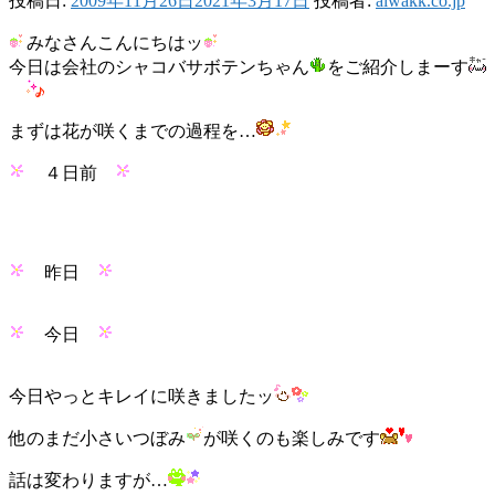
投稿日:
2009年11月26日
2021年3月17日
投稿者:
aiwakk.co.jp
みなさんこんにちはッ
今日は会社のシャコバサボテンちゃん
をご紹介しまーす
まずは花が咲くまでの過程を…
４日前
昨日
今日
今日やっとキレイに咲きましたッ
他のまだ小さいつぼみ
が咲くのも楽しみです
話は変わりますが…