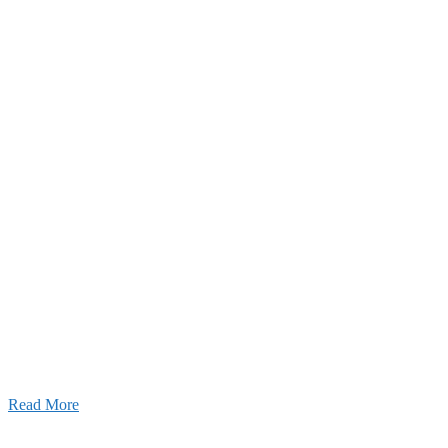
2026年07月30日
豊洲 千客万来！
2026年07月27日
経理財務部 歓迎会～🍺
2026年07月03日
初夏の蔵王 大満喫！
Read More