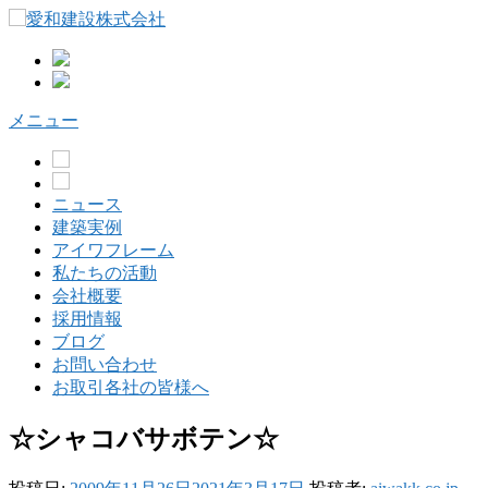
コ
ン
テ
ン
ツ
メニュー
へ
ス
キ
ッ
ニュース
プ
建築実例
アイワフレーム
私たちの活動
会社概要
採用情報
ブログ
お問い合わせ
お取引各社の皆様へ
☆シャコバサボテン☆