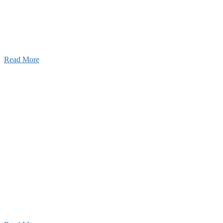
りの利くフットワークが結びついた新しい建設会社で
Read More
Recruitment
採用情報
あなたの実力を発揮してみませんか？幅広い人材を
います。特に建設業の営業経験者、技術者の方を歓
す。