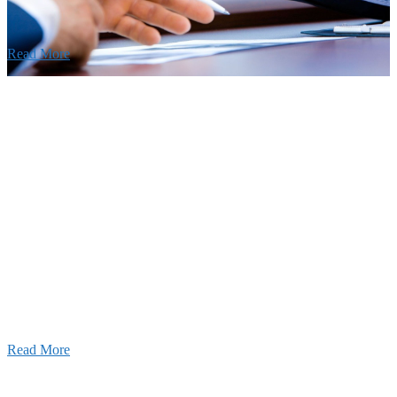
Read More
せ
026年03月03日
厚生労働大臣より「ユースエール認
」を受けました
25年12月23日
【お知らせ】年末年始の休業について
025年11月11日
ふれあいの道路愛護事業 清掃活動を実
しました！
Read More