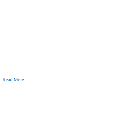
Blog
ブログ
2026年07月30日
豊洲 千客万来！
2026年07月27日
経理財務部 歓迎会～🍺
2026年07月03日
初夏の蔵王 大満喫！
Read More
ャンネル