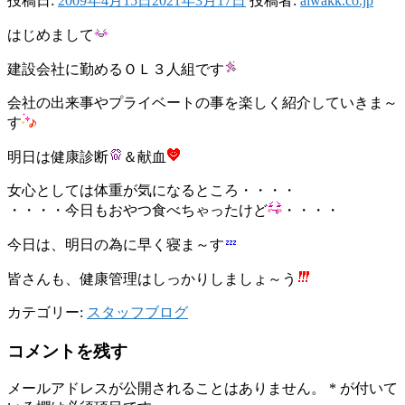
投稿日:
2009年4月15日
2021年3月17日
投稿者:
aiwakk.co.jp
はじめまして
建設会社に勤めるＯＬ３人組です
会社の出来事やプライベートの事を楽しく紹介していきま～
す
明日は健康診断
＆献血
女心としては体重が気になるところ・・・・
・・・・今日もおやつ食べちゃったけど
・・・・
今日は、明日の為に早く寝ま～す
皆さんも、健康管理はしっかりしましょ～う
カテゴリー:
スタッフブログ
コメントを残す
メールアドレスが公開されることはありません。
*
が付いて