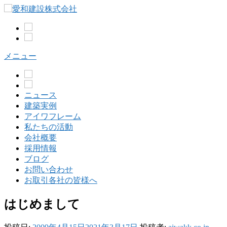
コ
ン
テ
ン
ツ
メニュー
へ
ス
キ
ッ
ニュース
プ
建築実例
アイワフレーム
私たちの活動
会社概要
採用情報
ブログ
お問い合わせ
お取引各社の皆様へ
はじめまして