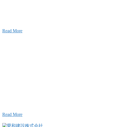
設のことを皆様にもっと楽しく知ってもらいたい。
ワクワクをお届けする為に、公式
YouTube
による動画
はじめました。
Read More
Inqury
お問い合わせ
こと、アイワフレームのこと、愛和建設のこと、
お気軽にお問い合わせください。
Read More