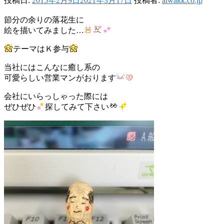
投稿日:
2015年2月9日
2021年3月17日
投稿者:
aiwakk.co.jp
節分の余りの落花生に
絵を描いてみました…
テーマはＫ参与
当社にはこんなに癒し系の
可愛らしい営業マンがおります
会社にいらっしゃった際には
ぜひぜひ
探してみて下さい