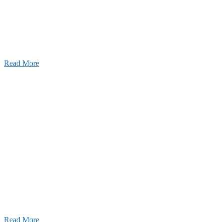
建設の歴史ある実績・建設技術と、旧カネフジハウス
りの利くフットワークが結びついた新しい建設会社で
Read More
Recruitment
採用情報
あなたの実力を発揮してみませんか？幅広い人材を
います。特に建設業の営業経験者、技術者の方を歓
す。
Read More