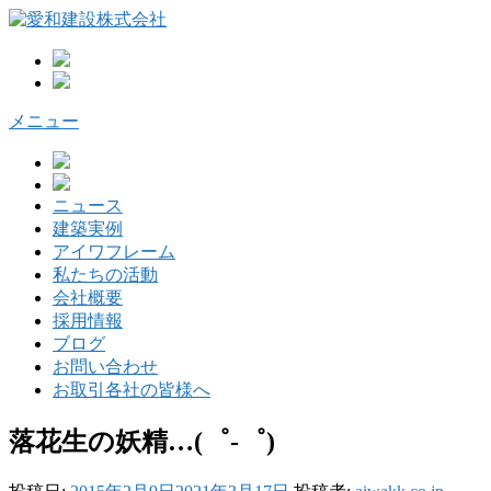
コ
ン
テ
ン
ツ
メニュー
へ
ス
キ
ッ
ニュース
プ
建築実例
アイワフレーム
私たちの活動
会社概要
採用情報
ブログ
お問い合わせ
お取引各社の皆様へ
落花生の妖精…(゜-゜)