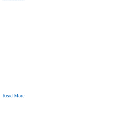
せ
026年08月07日
夏季休業のお知らせ
026年03月03日
厚生労働大臣より「ユースエール認
」を受けました
25年12月23日
【お知らせ】年末年始の休業について
Read More
Blog
ブログ