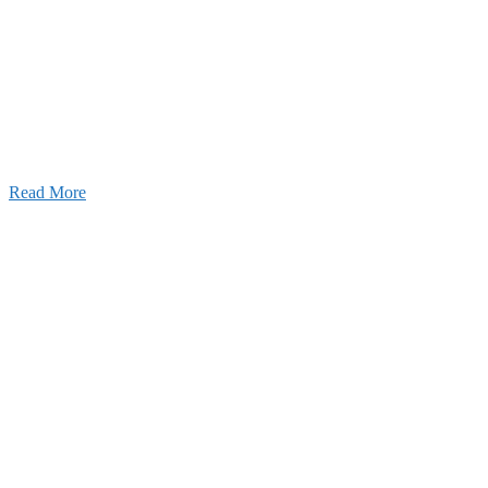
2026年07月30日
豊洲 千客万来！
2026年07月27日
経理財務部 歓迎会～🍺
2026年07月03日
初夏の蔵王 大満喫！
Read More
ャンネル
設のことを皆様にもっと楽しく知ってもらいたい。
ワクワクをお届けする為に、公式
YouTube
による動画
はじめました。