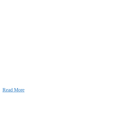
せ
026年08月07日
夏季休業のお知らせ
026年03月03日
厚生労働大臣より「ユースエール認
」を受けました
25年12月23日
【お知らせ】年末年始の休業について
Read More
Blog
ブログ