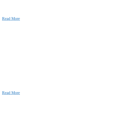
2026年07月03日
初夏の蔵王 大満喫！
Read More
ャンネル
設のことを皆様にもっと楽しく知ってもらいたい。
ワクワクをお届けする為に、公式
YouTube
による動画
はじめました。
Read More
Inqury