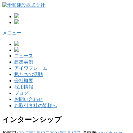
コ
ン
テ
ン
ツ
メニュー
へ
ス
キ
ッ
ニュース
プ
建築実例
アイワフレーム
私たちの活動
会社概要
採用情報
ブログ
お問い合わせ
お取引各社の皆様へ
インターンシップ