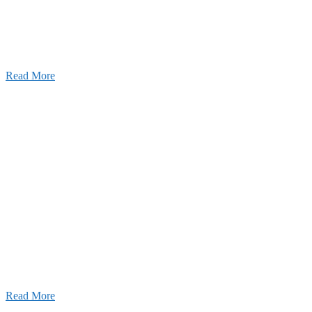
建設の歴史ある実績・建設技術と、旧カネフジハウス
りの利くフットワークが結びついた新しい建設会社で
Read More
Recruitment
採用情報
あなたの実力を発揮してみませんか？幅広い人材を
います。特に建設業の営業経験者、技術者の方を歓
す。
Read More