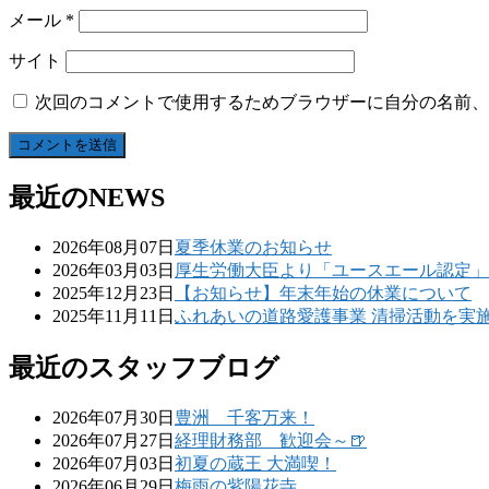
メール
*
サイト
次回のコメントで使用するためブラウザーに自分の名前、
最近のNEWS
2026年08月07日
夏季休業のお知らせ
2026年03月03日
厚生労働大臣より「ユースエール認定」
2025年12月23日
【お知らせ】年末年始の休業について
2025年11月11日
ふれあいの道路愛護事業 清掃活動を実
最近のスタッフブログ
2026年07月30日
豊洲 千客万来！
2026年07月27日
経理財務部 歓迎会～🍺
2026年07月03日
初夏の蔵王 大満喫！
2026年06月29日
梅雨の紫陽花寺