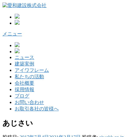
コ
ン
テ
ン
ツ
メニュー
へ
ス
キ
ッ
ニュース
プ
建築実例
アイワフレーム
私たちの活動
会社概要
採用情報
ブログ
お問い合わせ
お取引各社の皆様へ
あじさい