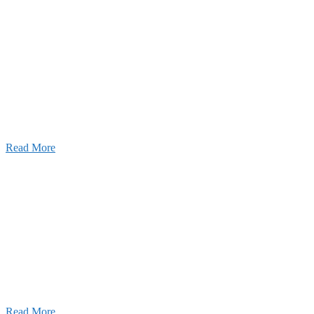
w
要
建設の歴史ある実績・建設技術と、旧カネフジハウス
りの利くフットワークが結びついた新しい建設会社で
Read More
Recruitment
採用情報
あなたの実力を発揮してみませんか？幅広い人材を
います。特に建設業の営業経験者、技術者の方を歓
す。
Read More