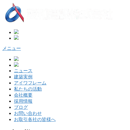
コ
ン
テ
ン
ツ
へ
ス
キ
メニュー
ッ
プ
ニュース
建築実例
アイワフレーム
私たちの活動
会社概要
採用情報
ブログ
お問い合わせ
お取引各社の皆様へ