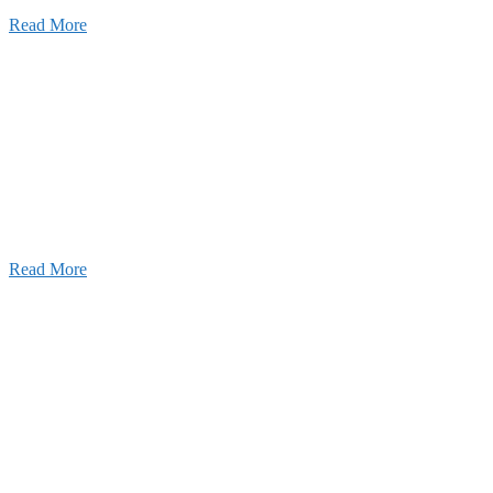
Read More
ャンネル
設のことを皆様にもっと楽しく知ってもらいたい。
ワクワクをお届けする為に、公式
YouTube
による動画
はじめました。
Read More
Inqury
お問い合わせ
こと、アイワフレームのこと、愛和建設のこと、
お気軽にお問い合わせください。