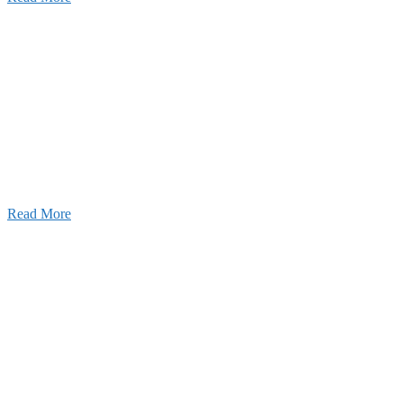
せ
026年08月07日
夏季休業のお知らせ
026年03月03日
厚生労働大臣より「ユースエール認
」を受けました
25年12月23日
【お知らせ】年末年始の休業について
Read More
Blog
ブログ
2026年07月30日
豊洲 千客万来！
2026年07月27日
経理財務部 歓迎会～🍺
2026年07月03日
初夏の蔵王 大満喫！