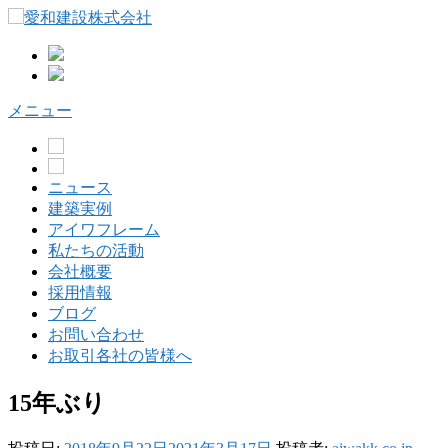
コ
ン
テ
ン
ツ
メニュー
へ
ス
キ
ッ
ニュース
プ
建築実例
アイワフレーム
私たちの活動
会社概要
採用情報
ブログ
お問い合わせ
お取引各社の皆様へ
15年ぶり