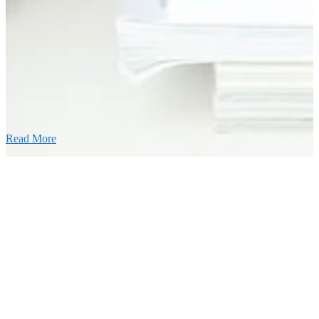
26年03月03日
厚生労働大臣より「ユースエール認
」を受けました
25年12月23日
【お知らせ】年末年始の休業について
Read More
Blog
ブログ