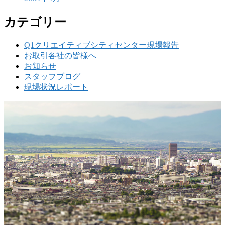
カテゴリー
Q1クリエイティブシティセンター現場報告
お取引各社の皆様へ
お知らせ
スタッフブログ
現場状況レポート
w
要
建設の歴史ある実績・建設技術と、旧カネフジハウス
りの利くフットワークが結びついた新しい建設会社で