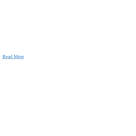
2026年07月03日
初夏の蔵王 大満喫！
Read More
ャンネル
設のことを皆様にもっと楽しく知ってもらいたい。
ワクワクをお届けする為に、公式
YouTube
による動画
はじめました。