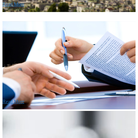
Read More
Recruitment
採用情報
あなたの実力を発揮してみませんか？幅広い人材を
います。特に建設業の営業経験者、技術者の方を歓
す。
Read More
せ