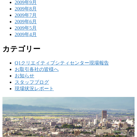
2009年9月
2009年8月
2009年7月
2009年6月
2009年5月
2009年4月
カテゴリー
Q1クリエイティブシティセンター現場報告
お取引各社の皆様へ
お知らせ
スタッフブログ
現場状況レポート
w
要
建設の歴史ある実績・建設技術と、旧カネフジハウス
りの利くフットワークが結びついた新しい建設会社で