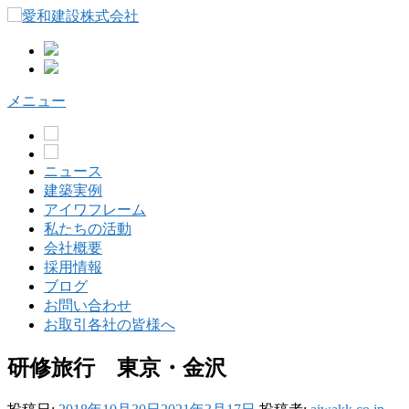
コ
ン
テ
ン
ツ
メニュー
へ
ス
キ
ッ
ニュース
プ
建築実例
アイワフレーム
私たちの活動
会社概要
採用情報
ブログ
お問い合わせ
お取引各社の皆様へ
研修旅行 東京・金沢