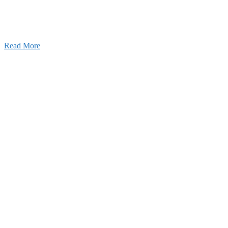
」を受けました
25年12月23日
【お知らせ】年末年始の休業について
Read More
Blog
ブログ
2026年07月30日
豊洲 千客万来！