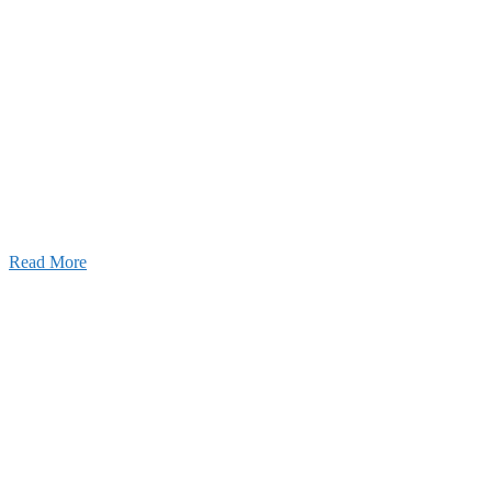
2026年07月03日
初夏の蔵王 大満喫！
Read More
ャンネル
設のことを皆様にもっと楽しく知ってもらいたい。
ワクワクをお届けする為に、公式
YouTube
による動画
はじめました。