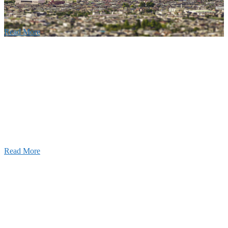
Read More
Recruitment
採用情報
あなたの実力を発揮してみませんか？幅広い人材を
います。特に建設業の営業経験者、技術者の方を歓
す。
Read More
せ
026年08月07日
夏季休業のお知らせ
026年03月03日
厚生労働大臣より「ユースエール認